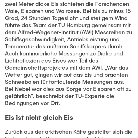
Gastwissenschaftler
zwei Meter dicke Eis sichteten die Forschenden
Wale, Eisbären und Walrosse. Bei bis zu minus 15
Dr. Jasmin Gabsteiger
Grad, 24 Stunden Tageslicht und stetigem Wind
Anand Dubey
führte das Team der TU Hamburg gemeinsam mit
dem Alfred-Wegener-Institut (AWI) Messreihen zu
Kevin Erkelenz
Schiffsgeschwindigkeit, Antriebsleistung und
Johanna Gleichauf
Temperatur des äußeren Schiffskörpers durch.
Auch kontinuierliche Messungen zu Dicke und
Thomas Jaschke
Lichtreflexion des Eises war Teil des
Nadja Lamann
Gemeinschaftsprojektes mit dem AWI. „War das
Wetter gut, gingen wir auf das Eis und brachten
Hui Lu
Schneebojen für fortlaufende Messungen aus.
Prof. Dr.-Ing. Fabian Lurz
Bei Nebel war dies aus Sorge vor Eisbären oft zu
gefährlich“, beschreibt der TU-Experte die
Lukas Reinhold
Bedingungen vor Ort.
Stanislav Samis
Eis ist nicht gleich Eis
Sebastian Schaffenroth
Anton Sieganschin
Zurück aus der arktischen Kälte gestaltet sich die