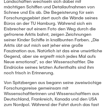
Ausstattung des Instituts
Landschaften wechseln sich dabei mit
mächtigen Schiffen und Detailaufnahmen von
Omar Jabi
Messtechnik
Schnee und Eis ab. Die Begeisterung für sein
Marvin Jäger
Forschungsgebiet ziert auch die Wände seines
Aufbautechnologien
Büros an der TU Hamburg. Während sich ein
Sarah Klass
Feinmechanik
Eisbrecher auf einem Foto den Weg durch die
Dominik Langer
gefrorene Arktis bahnt, zeigen Zeichnungen
Software
seiner Kinder Schiffe in knallbunten Farben. „Die
Rasmus Mentzer
Arktis übt auf mich seit jeher eine große
Philip Riege
Faszination aus. Natürlich ist das eine unwirtliche
Georg Frederik Riemschneider
Gegend, aber sie ergreift mich jedes Mal aufs
Neue emotional“, so der Wissenschaftler. Die
Marvin Ruppik
Eindrücke seines letzten Aufenthalts sind ihm
Jan-Joshua Schmitt
noch frisch in Erinnerung.
Bartosz Tegowski
Von Spitzbergen aus begann seine zweiwöchige
Forschungsreise gemeinsam mit
Frederik Vollmer
Wissenschaftlerinnen und Wissenschaftlern aus
Nico Weiß
Deutschland, Frankreich, Kanada und den USA
zum Nordpol. Während der Fahrt durch das fast