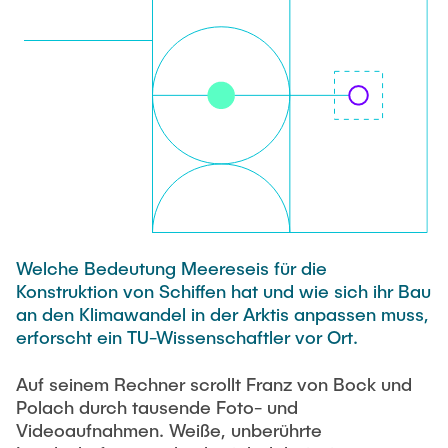
VERÖFFENTLICHUNGEN
HODEPLIO
Technische Mitarbeiter
BrainEpP
ARBEITEN UND STELLEN
Jan Burmeister
QSea II
Anja-Maria Doobe-Jöstingmeier
Smart Analytics
AKTUELLES
Carmen Hajunga
SICHER
SUSTRONICS
Wissenschaftliche Mitarbeiter
Nils Albrecht
Weitere Projektbeteiligungen
Welche Bedeutung Meereseis für die
Moritz Bäcker
ElektRail
Konstruktion von Schiffen hat und wie sich ihr Bau
Nils Bade
I3 Junior
an den Klimawandel in der Arktis anpassen muss,
erforscht ein TU-Wissenschaftler vor Ort.
Frederike Bartels
Things@TUHHLab
Niklas Frewer
Auf seinem Rechner scrollt Franz von Bock und
Abgeschlossene Projekte
Polach durch tausende Foto- und
Kristina Heß
Videoaufnahmen. Weiße, unberührte
Kai Christian Hübner