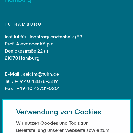
TU HAMBURG
Institut für Hochfrequenztechnik (E3)
Prof. Alexander Kölpin
Denickestraße 22 (I)
21073 Hamburg
E-Mail : sek.ihf@tuhh.de
Tel : +49 40 42878-3219
Fax : +49 40 42731-0201
Verwendung von Cookies
SOZIALE NETZWERKE
Wir nutzen Cookies und Tools zur
Bereitstellung unserer Webseite sowie zum