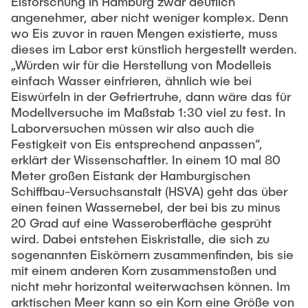
Eisforschung in Hamburg zwar deutlich
Noah Sielck
angenehmer, aber nicht weniger komplex. Denn
Jan Waldhelm
wo Eis zuvor in rauen Mengen existierte, muss
dieses im Labor erst künstlich hergestellt werden.
Marvin Wenzel
„Würden wir für die Herstellung von Modelleis
Julia Yip
einfach Wasser einfrieren, ähnlich wie bei
Eiswürfeln in der Gefriertruhe, dann wäre das für
Ehemalige Mitarbeiter
Modellversuche im Maßstab 1:30 viel zu fest. In
Laborversuchen müssen wir also auch die
Festigkeit von Eis entsprechend anpassen“,
erklärt der Wissenschaftler. In einem 10 mal 80
Meter großen Eistank der Hamburgischen
Schiffbau-Versuchsanstalt (HSVA) geht das über
einen feinen Wassernebel, der bei bis zu minus
20 Grad auf eine Wasseroberfläche gesprüht
wird. Dabei entstehen Eiskristalle, die sich zu
sogenannten Eiskörnern zusammenfinden, bis sie
mit einem anderen Korn zusammenstoßen und
nicht mehr horizontal weiterwachsen können. Im
arktischen Meer kann so ein Korn eine Größe von