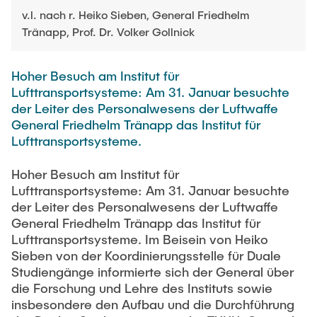
VERÖFFENTLICHUNGEN
HODEPLIO
v.l. nach r. Heiko Sieben, General Friedhelm
Technische Mitarbeiter
Tränapp, Prof. Dr. Volker Gollnick
BrainEpP
ARBEITEN UND STELLEN
Jan Burmeister
QSea II
Hoher Besuch am Institut für
Anja-Maria Doobe-Jöstingmeier
Smart Analytics
Lufttransportsysteme: Am 31. Januar besuchte
AKTUELLES
Carmen Hajunga
der Leiter des Personalwesens der Luftwaffe
SICHER
General Friedhelm Tränapp das Institut für
SUSTRONICS
Lufttransportsysteme.
Wissenschaftliche Mitarbeiter
Nils Albrecht
Weitere Projektbeteiligungen
Hoher Besuch am Institut für
Lufttransportsysteme: Am 31. Januar besuchte
Moritz Bäcker
ElektRail
der Leiter des Personalwesens der Luftwaffe
Nils Bade
I3 Junior
General Friedhelm Tränapp das Institut für
Lufttransportsysteme. Im Beisein von Heiko
Frederike Bartels
Things@TUHHLab
Sieben von der Koordinierungsstelle für Duale
Niklas Frewer
Studiengänge informierte sich der General über
Abgeschlossene Projekte
die Forschung und Lehre des Instituts sowie
Kristina Heß
insbesondere den Aufbau und die Durchführung
Kai Christian Hübner