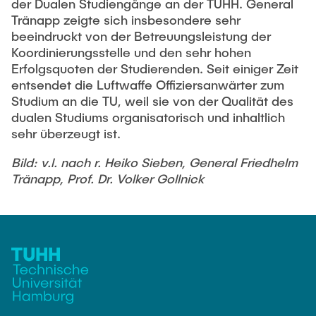
Ausstattung des Instituts
der Dualen Studiengänge an der TUHH. General
Tränapp zeigte sich insbesondere sehr
Omar Jabi
Messtechnik
beeindruckt von der Betreuungsleistung der
Marvin Jäger
Koordinierungsstelle und den sehr hohen
Aufbautechnologien
Erfolgsquoten der Studierenden. Seit einiger Zeit
Sarah Klass
Feinmechanik
entsendet die Luftwaffe Offiziersanwärter zum
Dominik Langer
Studium an die TU, weil sie von der Qualität des
Software
dualen Studiums organisatorisch und inhaltlich
Rasmus Mentzer
sehr überzeugt ist.
Philip Riege
Bild: v.l. nach r. Heiko Sieben, General Friedhelm
Georg Frederik Riemschneider
Tränapp, Prof. Dr. Volker Gollnick
Marvin Ruppik
Jan-Joshua Schmitt
Bartosz Tegowski
Frederik Vollmer
Nico Weiß