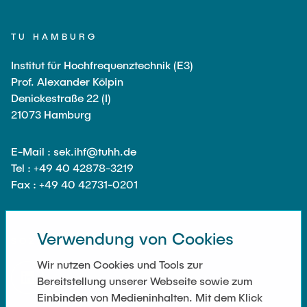
Gastwissenschaftler
Dr. Jasmin Gabsteiger
TU HAMBURG
Anand Dubey
Institut für Hochfrequenztechnik (E3)
Kevin Erkelenz
Prof. Alexander Kölpin
Denickestraße 22 (I)
Johanna Gleichauf
21073 Hamburg
Thomas Jaschke
Nadja Lamann
E-Mail : sek.ihf@tuhh.de
Tel : +49 40 42878-3219
Hui Lu
Fax : +49 40 42731-0201
Prof. Dr.-Ing. Fabian Lurz
Lukas Reinhold
Verwendung von Cookies
Stanislav Samis
SOZIALE NETZWERKE
Sebastian Schaffenroth
Wir nutzen Cookies und Tools zur
Bereitstellung unserer Webseite sowie zum
Anton Sieganschin
Einbinden von Medieninhalten. Mit dem Klick