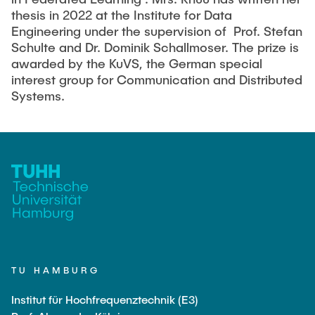
VERÖFFENTLICHUNGEN
HODEPLIO
thesis in 2022 at the Institute for Data
Engineering under the supervision of Prof. Stefan
Technische Mitarbeiter
BrainEpP
Schulte and Dr. Dominik Schallmoser. The prize is
ARBEITEN UND STELLEN
Jan Burmeister
QSea II
awarded by the KuVS, the German special
interest group for Communication and Distributed
Anja-Maria Doobe-Jöstingmeier
Smart Analytics
Systems.
AKTUELLES
Carmen Hajunga
SICHER
SUSTRONICS
Wissenschaftliche Mitarbeiter
Nils Albrecht
Weitere Projektbeteiligungen
Moritz Bäcker
ElektRail
Nils Bade
I3 Junior
Frederike Bartels
Things@TUHHLab
Niklas Frewer
TU HAMBURG
Abgeschlossene Projekte
Kristina Heß
Institut für Hochfrequenztechnik (E3)
Kai Christian Hübner