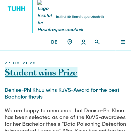
Institut für Hochfrequenztechnik
DE
FORSCHUNG
TEAM
DAS IHF
ET3 >
DAS IHF
27.03.2023
Institutsleitung
Forschungsprojekte
TEAM
Student wins Prize
Prof. Alexander Kölpin
EmpkinS
VisPer
LEHRE
Denise-Phi Khuu wins KuVS-Award for the best
Professoren im Ruhestand
Bachelor thesis
Hamburg Quantum Computing (HQC)
Prof. a.D. Dr.-Ing. Arne Jacob
MEMS-paramps
We are happy to announce that Denise-Phi Khuu
FORSCHUNG
has been selected as one of the KuVS-awardees
AMMOD
Office Management | Assistance
for her Bachelor thesis “Data Poisoning Detection
BANG
Eva-Julia Böhler-Gödicke
in Federated Learning”. Mrs. Khuu has written her