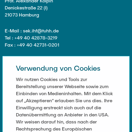
Prof. Alexander Kölpin
Ausstattung des Instituts
Denickestraße 22 (I)
Omar Jabi
Messtechnik
21073 Hamburg
Marvin Jäger
Aufbautechnologien
Sarah Klass
E-Mail : sek.ihf@tuhh.de
Feinmechanik
Tel : +49 40 42878-3219
Dominik Langer
Software
Fax : +49 40 42731-0201
Rasmus Mentzer
Philip Riege
Verwendung von Cookies
Georg Frederik Riemschneider
SOZIALE NETZWERKE
Marvin Ruppik
Wir nutzen Cookies und Tools zur
Bereitstellung unserer Webseite sowie zum
Jan-Joshua Schmitt
Einbinden von Medieninhalten. Mit dem Klick
Bartosz Tegowski
auf „Akzeptieren“ erlauben Sie uns dies. Ihre
Einwilligung erstreckt sich auch auf die
Frederik Vollmer
WEITERFÜHRENDE LINKS
Datenübermittlung an Anbieter in den USA.
Nico Weiß
Wir weisen darauf hin, dass nach der
Datenschutz
Rechtsprechung des Europäischen