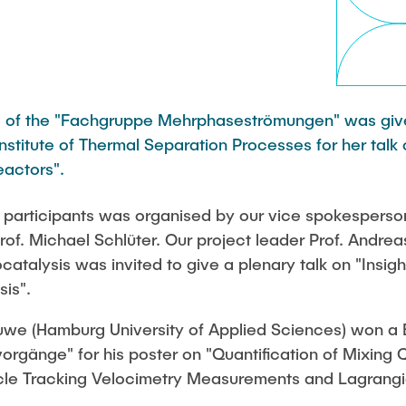
 of the "Fachgruppe Mehrphaseströmungen" was give
Institute of Thermal Separation Processes for her talk
eactors".
 participants was organised by our vice spokesperson
of. Michael Schlüter. Our project leader Prof. Andrea
iocatalysis was invited to give a plenary talk on "Insi
sis".
uwe (Hamburg University of Applied Sciences) won a 
gänge" for his poster on "Quantification of Mixing Qu
cle Tracking Velocimetry Measurements and Lagrangi