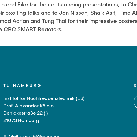
in and Eike for their outstanding presentations, to Ch
ir exciting talks and to Jan Nissen, Shaik Asif, Timo
d Adrian and Tung Thai for their impressive posters
the CRC SMART Reactors.
TU HAMBURG
Institut für Hochfrequenztechnik (E3)
Prof. Alexander Kölpin
Denickestraße 22 (I)
21073 Hamburg
E-Mail : sek.ihf@tuhh.de