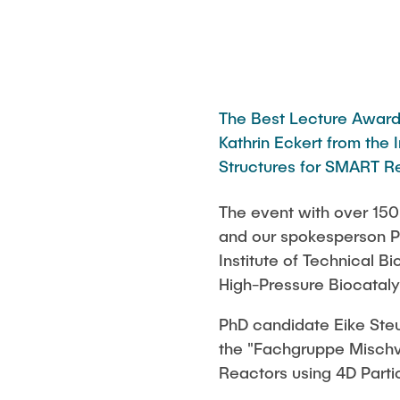
The Best Lecture Award
Kathrin Eckert from the 
Structures for SMART R
The event with over 150
and our spokesperson Pr
Institute of Technical B
High-Pressure Biocataly
PhD candidate Eike Ste
the "Fachgruppe Mischvor
Reactors using 4D Parti