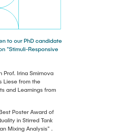
n to our PhD candidate
 on "Stimuli-Responsive
 Prof. Irina Smirnova
s Liese from the
ghts and Learnings from
Best Poster Award of
ality in Stirred Tank
an Mixing Analysis" .