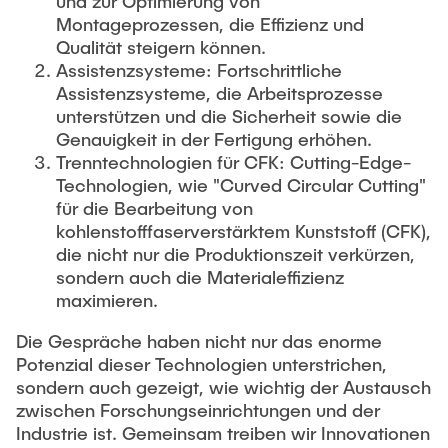
und zur Optimierung von
Ausstattung des Instituts
Montageprozessen, die Effizienz und
Omar Jabi
Messtechnik
Qualität steigern können.
Marvin Jäger
Assistenzsysteme: Fortschrittliche
Aufbautechnologien
Assistenzsysteme, die Arbeitsprozesse
Sarah Klass
Feinmechanik
unterstützen und die Sicherheit sowie die
Dominik Langer
Genauigkeit in der Fertigung erhöhen.
Software
Trenntechnologien für CFK: Cutting-Edge-
Rasmus Mentzer
Technologien, wie "Curved Circular Cutting"
Philip Riege
für die Bearbeitung von
kohlenstofffaserverstärktem Kunststoff (CFK),
Georg Frederik Riemschneider
die nicht nur die Produktionszeit verkürzen,
Marvin Ruppik
sondern auch die Materialeffizienz
maximieren.
Jan-Joshua Schmitt
Bartosz Tegowski
Die Gespräche haben nicht nur das enorme
Potenzial dieser Technologien unterstrichen,
Frederik Vollmer
sondern auch gezeigt, wie wichtig der Austausch
Nico Weiß
zwischen Forschungseinrichtungen und der
Industrie ist. Gemeinsam treiben wir Innovationen