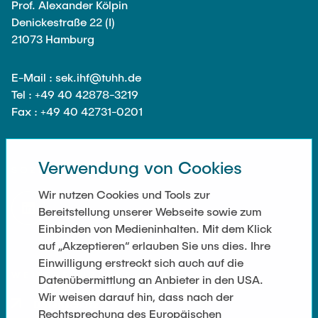
Noah Sielck
Prof. Alexander Kölpin
Denickestraße 22 (I)
Jan Waldhelm
21073 Hamburg
Marvin Wenzel
Julia Yip
E-Mail : sek.ihf@tuhh.de
Tel : +49 40 42878-3219
Ehemalige Mitarbeiter
Fax : +49 40 42731-0201
Verwendung von Cookies
SOZIALE NETZWERKE
Wir nutzen Cookies und Tools zur
Bereitstellung unserer Webseite sowie zum
Einbinden von Medieninhalten. Mit dem Klick
auf „Akzeptieren“ erlauben Sie uns dies. Ihre
Einwilligung erstreckt sich auch auf die
WEITERFÜHRENDE LINKS
Datenübermittlung an Anbieter in den USA.
Wir weisen darauf hin, dass nach der
Datenschutz
Rechtsprechung des Europäischen