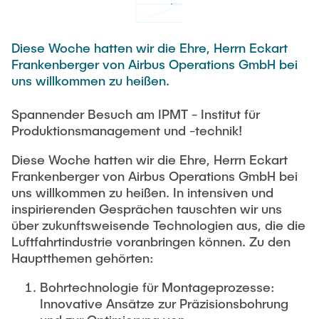
VERÖFFENTLICHUNGEN
HODEPLIO
Technische Mitarbeiter
BrainEpP
Diese Woche hatten wir die Ehre, Herrn Eckart
ARBEITEN UND STELLEN
Jan Burmeister
QSea II
Frankenberger von Airbus Operations GmbH bei
uns willkommen zu heißen.
Anja-Maria Doobe-Jöstingmeier
Smart Analytics
AKTUELLES
Carmen Hajunga
SICHER
Spannender Besuch am IPMT - Institut für
Produktionsmanagement und -technik!
SUSTRONICS
Wissenschaftliche Mitarbeiter
Diese Woche hatten wir die Ehre, Herrn Eckart
Nils Albrecht
Weitere Projektbeteiligungen
Frankenberger von Airbus Operations GmbH bei
uns willkommen zu heißen. In intensiven und
Moritz Bäcker
ElektRail
inspirierenden Gesprächen tauschten wir uns
Nils Bade
I3 Junior
über zukunftsweisende Technologien aus, die die
Luftfahrtindustrie voranbringen können. Zu den
Frederike Bartels
Things@TUHHLab
Hauptthemen gehörten:
Niklas Frewer
Abgeschlossene Projekte
Bohrtechnologie für Montageprozesse:
Kristina Heß
Innovative Ansätze zur Präzisionsbohrung
Kai Christian Hübner