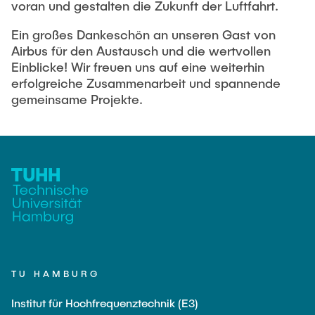
Gastwissenschaftler
voran und gestalten die Zukunft der Luftfahrt.
Dr. Jasmin Gabsteiger
Ein großes Dankeschön an unseren Gast von
Airbus für den Austausch und die wertvollen
Anand Dubey
Einblicke! Wir freuen uns auf eine weiterhin
Kevin Erkelenz
erfolgreiche Zusammenarbeit und spannende
gemeinsame Projekte.
Johanna Gleichauf
Thomas Jaschke
Nadja Lamann
Hui Lu
Prof. Dr.-Ing. Fabian Lurz
Lukas Reinhold
Stanislav Samis
Sebastian Schaffenroth
TU HAMBURG
Anton Sieganschin
Institut für Hochfrequenztechnik (E3)