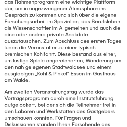
Ausstattung des Instituts
das Rahmenprogramm eine wichtige Plattform
dar, um in ungezwungener Atmosphäre ins
Omar Jabi
Messtechnik
Gespräch zu kommen und sich über die eigene
Marvin Jäger
Forschungsarbeit im Speziellen, das Berufsleben
Aufbautechnologien
als Wissenschaftler im Allgemeinen und auch die
Sarah Klass
Feinmechanik
eine oder andere private Anekdote
Dominik Langer
auszutauschen. Zum Abschluss des ersten Tages
Software
Rasmus Mentzer
luden die Veranstalter zu einer typisch
bremischen Kohlfahrt. Diese bestand aus einer,
Philip Riege
um lustige Spiele angereicherten, Wanderung um
Georg Frederik Riemschneider
den nah gelegenen Stadtwaldsee und einem
ausgiebigen „Kohl & Pinkel“ Essen im Gasthaus
Marvin Ruppik
am Walde.
Jan-Joshua Schmitt
Am zweiten Veranstaltungstag wurde das
Bartosz Tegowski
Vortragsprogramm durch eine Institutsführung
aufgelockert, bei der sich die Teilnehmer frei in
Frederik Vollmer
den Laboren und Werkstätten des Gastgebers
Nico Weiß
umschauen konnten. Für Fragen und
Diskussionen standen Ihnen Forschende des