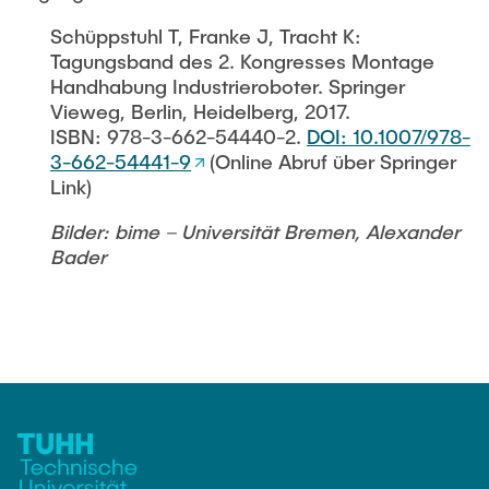
Noah Sielck
Schüppstuhl T, Franke J, Tracht K:
Jan Waldhelm
Tagungsband des 2. Kongresses Montage
Marvin Wenzel
Handhabung Industrieroboter. Springer
Vieweg, Berlin, Heidelberg, 2017.
Julia Yip
ISBN: 978-3-662-54440-2.
DOI: 10.1007/978-
3-662-54441-9
(Online Abruf über Springer
Ehemalige Mitarbeiter
Link)
Bilder: bime – Universität Bremen, Alexander
Bader