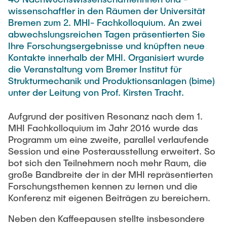
VERÖFFENTLICHUNGEN
HODEPLIO
wissenschaftler in den Räumen der Universität
Bremen zum 2. MHI- Fachkolloquium. An zwei
Technische Mitarbeiter
BrainEpP
abwechslungsreichen Tagen präsentierten Sie
ARBEITEN UND STELLEN
Jan Burmeister
QSea II
Ihre Forschungsergebnisse und knüpften neue
Kontakte innerhalb der MHI. Organisiert wurde
Anja-Maria Doobe-Jöstingmeier
Smart Analytics
die Veranstaltung vom Bremer Institut für
AKTUELLES
Carmen Hajunga
SICHER
Strukturmechanik und Produktionsanlagen (bime)
unter der Leitung von Prof. Kirsten Tracht.
SUSTRONICS
Wissenschaftliche Mitarbeiter
Aufgrund der positiven Resonanz nach dem 1.
Nils Albrecht
Weitere Projektbeteiligungen
MHI Fachkolloquium im Jahr 2016 wurde das
Moritz Bäcker
Programm um eine zweite, parallel verlaufende
ElektRail
Session und eine Posterausstellung erweitert. So
Nils Bade
I3 Junior
bot sich den Teilnehmern noch mehr Raum, die
Frederike Bartels
große Bandbreite der in der MHI repräsentierten
Things@TUHHLab
Forschungsthemen kennen zu lernen und die
Niklas Frewer
Konferenz mit eigenen Beiträgen zu bereichern.
Abgeschlossene Projekte
Kristina Heß
Neben den Kaffeepausen stellte insbesondere
Kai Christian Hübner