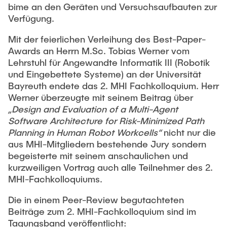
Gastwissenschaftler
bime an den Geräten und Versuchsaufbauten zur
Verfügung.
Dr. Jasmin Gabsteiger
Mit der feierlichen Verleihung des Best-Paper-
Anand Dubey
Awards an Herrn M.Sc. Tobias Werner vom
Kevin Erkelenz
Lehrstuhl für Angewandte Informatik III (Robotik
und Eingebettete Systeme) an der Universität
Johanna Gleichauf
Bayreuth endete das 2. MHI Fachkolloquium. Herr
Thomas Jaschke
Werner überzeugte mit seinem Beitrag über
„Design and Evaluation of a Multi-Agent
Nadja Lamann
Software Architecture for Risk-Minimized Path
Hui Lu
Planning in Human Robot Workcells“
nicht nur die
Prof. Dr.-Ing. Fabian Lurz
aus MHI-Mitgliedern bestehende Jury sondern
begeisterte mit seinem anschaulichen und
Lukas Reinhold
kurzweiligen Vortrag auch alle Teilnehmer des 2.
Stanislav Samis
MHI-Fachkolloquiums.
Sebastian Schaffenroth
Die in einem Peer-Review begutachteten
Beiträge zum 2. MHI-Fachkolloquium sind im
Anton Sieganschin
Tagungsband veröffentlicht: