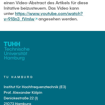
Ausstattung des Instituts
einen Video-Abstract des Artikels für diese
Omar Jabi
Initative beizusteuern. Das Video kann
Messtechnik
unter
https://www.youtube.com/watch?
Marvin Jäger
Aufbautechnologien
v=918n3_fVmIw
angesehen werden.
Sarah Klass
Feinmechanik
Dominik Langer
Software
Rasmus Mentzer
Philip Riege
Georg Frederik Riemschneider
Marvin Ruppik
Jan-Joshua Schmitt
TU HAMBURG
Bartosz Tegowski
Frederik Vollmer
Institut für Hochfrequenztechnik (E3)
Prof. Alexander Kölpin
Nico Weiß
Denickestraße 22 (I)
21073 Hamburg