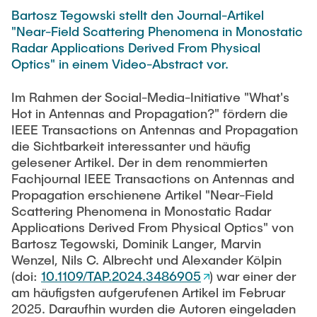
VERÖFFENTLICHUNGEN
HODEPLIO
Bartosz Tegowski stellt den Journal-Artikel
"Near-Field Scattering Phenomena in Monostatic
Technische Mitarbeiter
BrainEpP
Radar Applications Derived From Physical
ARBEITEN UND STELLEN
Jan Burmeister
QSea II
Optics" in einem Video-Abstract vor.
Anja-Maria Doobe-Jöstingmeier
Smart Analytics
Im Rahmen der Social-Media-Initiative "What's
AKTUELLES
Carmen Hajunga
SICHER
Hot in Antennas and Propagation?" fördern die
IEEE Transactions on Antennas and Propagation
SUSTRONICS
Wissenschaftliche Mitarbeiter
die Sichtbarkeit interessanter und häufig
gelesener Artikel. Der in dem renommierten
Nils Albrecht
Weitere Projektbeteiligungen
Fachjournal IEEE Transactions on Antennas and
Moritz Bäcker
Propagation erschienene Artikel "Near-Field
ElektRail
Scattering Phenomena in Monostatic Radar
Nils Bade
I3 Junior
Applications Derived From Physical Optics" von
Frederike Bartels
Bartosz Tegowski, Dominik Langer, Marvin
Things@TUHHLab
Wenzel, Nils C. Albrecht und Alexander Kölpin
Niklas Frewer
(doi:
10.1109/TAP.2024.3486905
) war einer der
Abgeschlossene Projekte
Kristina Heß
am häufigsten aufgerufenen Artikel im Februar
2025. Daraufhin wurden die Autoren eingeladen
Kai Christian Hübner