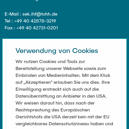
Gastwissenschaftler
Dr. Jasmin Gabsteiger
E-Mail : sek.ihf@tuhh.de
Tel : +49 40 42878-3219
Anand Dubey
Fax : +49 40 42731-0201
Kevin Erkelenz
Johanna Gleichauf
Verwendung von Cookies
SOZIALE NETZWERKE
Thomas Jaschke
Wir nutzen Cookies und Tools zur
Nadja Lamann
Bereitstellung unserer Webseite sowie zum
Hui Lu
Einbinden von Medieninhalten. Mit dem Klick
Prof. Dr.-Ing. Fabian Lurz
auf „Akzeptieren“ erlauben Sie uns dies. Ihre
Einwilligung erstreckt sich auch auf die
Lukas Reinhold
WEITERFÜHRENDE LINKS
Datenübermittlung an Anbieter in den USA.
Stanislav Samis
Wir weisen darauf hin, dass nach der
Datenschutz
Rechtsprechung des Europäischen
Sebastian Schaffenroth
Gerichtshofs die USA derzeit kein mit der EU
Impressum
Anton Sieganschin
vergleichbares Datenschutzniveau haben und