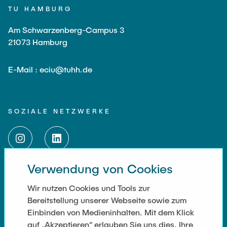
TU HAMBURG
Am Schwarzenberg-Campus 3
21073 Hamburg
E-Mail : eciu@tuhh.de
SOZIALE NETZWERKE
Verwendung von Cookies
WEITERFÜHRENDE LINKS
Wir nutzen Cookies und Tools zur
Bereitstellung unserer Webseite sowie zum
Datenschutz
Einbinden von Medieninhalten. Mit dem Klick
auf „Akzeptieren“ erlauben Sie uns dies. Ihre
Impressum