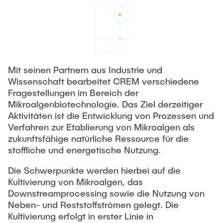
LEHRE
Aktuelle Projekte
Abgeschlossene Projekte
Projekt Highlights
JOBS
Publikationen
Mit seinen Partnern aus Industrie und
KONTAKT
Wissenschaft bearbeitet CREM verschiedene
Partner
Fragestellungen im Bereich der
Mikroalgenbiotechnologie. Das Ziel derzeitiger
INTRANET
Aktivitäten ist die Entwicklung von Prozessen und
Ausstattung
Verfahren zur Etablierung von Mikroalgen als
Labor
zukunftsfähige natürliche Ressource für die
stoffliche und energetische Nutzung.
Technikum
Die Schwerpunkte werden hierbei auf die
Kultivierung von Mikroalgen, das
Downstreamprocessing sowie die Nutzung von
Neben- und Reststoffströmen gelegt. Die
Kultivierung erfolgt in erster Linie in