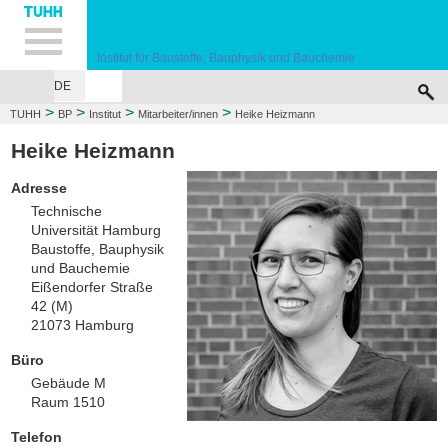
Hauptnavigation
Unternavigation
Inhalt
Suche
Institut für Baustoffe, Bauphysik und Bauchemie
DE
HOME
INSTITUT
FORSCHUNG
LEHRE
DIENSTLEISTUNGEN
PRÜ
>
>
>
>
TUHH
BP
Institut
Mitarbeiter/innen
Heike Heizmann
Heike Heizmann
Adresse
Technische
Universität Hamburg
Baustoffe, Bauphysik
und Bauchemie
Eißendorfer Straße
42 (M)
21073 Hamburg
Büro
Gebäude M
Raum 1510
Telefon