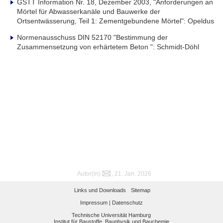
GSTT Information Nr. 18, Dezember 2003, "Anforderungen an
Mörtel für Abwasserkanäle und Bauwerke der
Ortsentwässerung, Teil 1: Zementgebundene Mörtel": Opeldus
Normenausschuss DIN 52170 "Bestimmung der
Zusammensetzung von erhärtetem Beton ": Schmidt-Döhl
Autor(in)
, 21. Jan. 2026
Links und Downloads
Sitemap
Impressum |
Datenschutz
Technische Universität Hamburg
Institut für Baustoffe, Bauphysik und Bauchemie