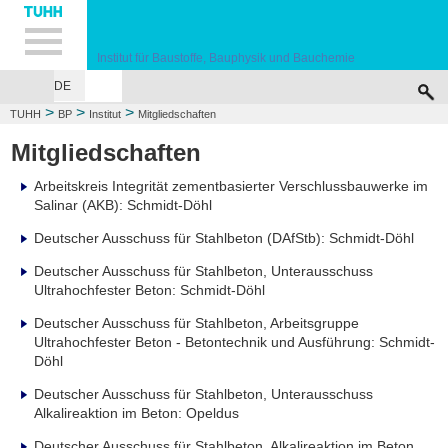
Hauptnavigation
Unternavigation
Inhalt
Suche
Institut für Baustoffe, Bauphysik und Bauchemie
DE
HOME
INSTITUT
FORSCHUNG
LEHRE
DIENSTLEISTUNGEN
PRÜ
>
>
>
TUHH
BP
Institut
Mitgliedschaften
Mitgliedschaften
Arbeitskreis Integrität zementbasierter Verschlussbauwerke im
Salinar (AKB): Schmidt-Döhl
Deutscher Ausschuss für Stahlbeton (DAfStb): Schmidt-Döhl
Deutscher Ausschuss für Stahlbeton, Unterausschuss
Ultrahochfester Beton: Schmidt-Döhl
Deutscher Ausschuss für Stahlbeton, Arbeitsgruppe
Ultrahochfester Beton - Betontechnik und Ausführung: Schmidt-
Döhl
Deutscher Ausschuss für Stahlbeton, Unterausschuss
Alkalireaktion im Beton: Opeldus
Deutscher Ausschuss für Stahlbeton, Alkalireaktion im Beton,