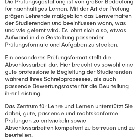
Die Prüfungsgestaltung ist von großer Bedeutung
Digitale Tools für die Lehre
für nachhaltiges Lernen. Mit der Art der Prüfung
prägen Lehrende maßgeblich das Lernverhalten
Studiengangentwicklung &
der Studierenden und beeinflussen wann, was
Studiengangbefragungen
und wie gelernt wird. Es lohnt sich also, etwas
Aufwand in die Gestaltung passender
Lehrbezogene Förderanträge
Prüfungsformate und Aufgaben zu stecken.
Ein besonderes Prüfungsformat stellt die
Abschlussarbeit dar. Hier braucht es sowohl eine
gute professionelle Begleitung der Studierenden
während ihres Schreibprozesses, als auch
passende Bewertungsraster für die Beurteilung
ihrer Leistung.
Das Zentrum für Lehre und Lernen unterstützt Sie
dabei, gute, passende und rechtskonforme
Prüfungen zu entwickeln sowie
Abschlussarbeiten kompetent zu betreuen und zu
beurteilen.