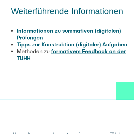
Weiterführende Informationen
Informationen zu summativen (digitalen)
Prüfungen
Tipps zur Konstruktion (digitaler) Aufgaben
Methoden zu
formativem Feedback an der
TUHH
Prüfungsvarianten jenseits der Klausur
Allgemeine Studien- und Prüfungsordnung
der TUHH
Arbeitsstelle MintFit Hamburg
Broschüre mit Prüfungsmethoden für die
TUHH:
Auf dem Prüfstand. Lernen bewerten
in technischen Fächern
Handreichung
Take Home Exam