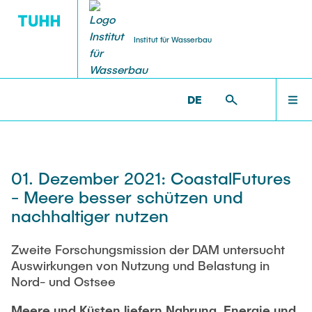
Institut für Wasserbau
DE
PUBLIKATIONEN
FORSCHUNG
INSTITUT
LEHRE
HOME
WB >
HOME
Mitarbeiterinnen und Mitarbeiter
Aktuelle Projekte
Lehrangebote
TORE
INSTITUT
01. Dezember 2021: CoastalFutures
Institutsleitung
CLICCS II A5
Bachelorstudiengänge
- Meere besser schützen und
Veröffentlichungen
Leitende wissenschaftliche Mitarbeitende
Masterstudiengänge
nachhaltiger nutzen
FORSCHUNG
Abgeschlossene Projekte
Gastwissenschaftler
Hamburger Wasserbauschriften
Studentische Arbeiten
Zweite Forschungsmission der DAM untersucht
Teamassistenz
Software-Entwicklung
LEHRE
Auswirkungen von Nutzung und Belastung in
Ausschreibungen
Wissenschaftliche Mitarbeitende
Nord- und Ostsee
bereits erstellte Arbeiten
Forschungslabor
Technisches Personal
Meere und Küsten liefern Nahrung, Energie und