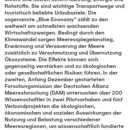
PUBLIKATIONEN
Rohstoffe. Sie sind wichtige Transportwege und
Studentische Exkursionen
Stellenausschreibungen
touristisch beliebte Urlaubsziele. Die
sogenannte „Blue Economy“ zählt zu den
Versuchslabor
weltweit am schnellsten wachsenden
Wirtschaftszweigen. Bedingt durch den
Versuchsrinne
Klimawandel sorgen Meeresspiegelanstieg,
Modellfischtreppe
Erwärmung und Versauerung der Meere
zusätzlich zu Verschmutzung und Übernutzung
Ökosysteme. Die Effekte können sich
gegenseitig verstärken und zu ökologischen
oder gesellschaftlichen Risiken führen. In der
zweiten, Anfang Dezember gestarteten
Forschungsmission der Deutschen Allianz
Meeresforschung (DAM) untersuchen über 200
Wissenschaftler in zwei Pilotvorhaben und fünf
Verbundprojekten die ökologischen,
ökonomischen und sozialen Auswirkungen der
Nutzung und Belastung verschiedener
Meeresregionen, um wissenschaftlich fundierte