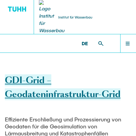
Institut für Wasserbau
DE
PUBLIKATIONEN
FORSCHUNG
INSTITUT
LEHRE
HOME
WB >
FORSCHUNG >
ABGESCHLOSSENE PROJEKTE
Mitarbeiterinnen und Mitarbeiter
Aktuelle Projekte
Lehrangebote
TORE
INSTITUT
GDI-Grid –
Institutsleitung
CLICCS II A5
Bachelorstudiengänge
Veröffentlichungen
Leitende wissenschaftliche Mitarbeitende
Masterstudiengänge
Geodateninfrastruktur-Grid
FORSCHUNG
Abgeschlossene Projekte
Gastwissenschaftler
Hamburger Wasserbauschriften
Studentische Arbeiten
Teamassistenz
Software-Entwicklung
LEHRE
Ausschreibungen
Effiziente Erschließung und Prozessierung von
Wissenschaftliche Mitarbeitende
Geodaten für die Geosimulation von
bereits erstellte Arbeiten
Forschungslabor
Technisches Personal
Lärmausbreitung und Katastrophenfällen