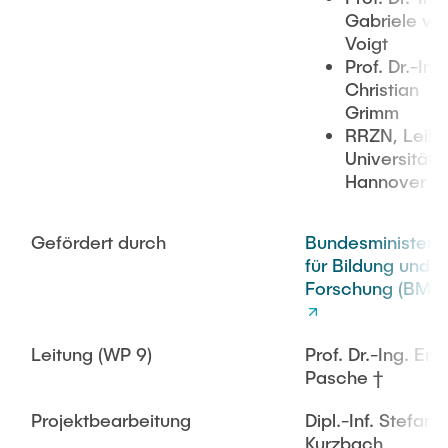
Gabriele vo
Voigt
Prof. Dr.-Ing
Christian
Grimm
RRZN, Leibn
Universität
Hannover
Gefördert durch
Bundesministeri
für Bildung und
Forschung (BMB
Leitung (WP 9)
Prof. Dr.-Ing. Erik
Pasche †
Projektbearbeitung
Dipl.-Inf. Stefan
Kurzbach