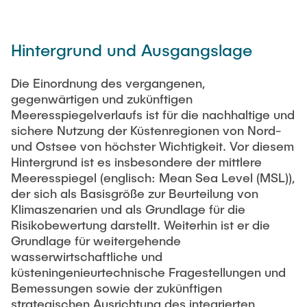
PUBLIKATIONEN
Studentische Exkursionen
Stellenausschreibungen
Hintergrund und Ausgangslage
Versuchslabor
Versuchsrinne
Die Einordnung des vergangenen,
gegenwärtigen und zukünftigen
Modellfischtreppe
Meeresspiegelverlaufs ist für die nachhaltige und
sichere Nutzung der Küstenregionen von Nord-
und Ostsee von höchster Wichtigkeit. Vor diesem
Hintergrund ist es insbesondere der mittlere
Meeresspiegel (englisch: Mean Sea Level (MSL)),
der sich als Basisgröße zur Beurteilung von
Klimaszenarien und als Grundlage für die
Risikobewertung darstellt. Weiterhin ist er die
Grundlage für weitergehende
wasserwirtschaftliche und
küsteningenieurtechnische Fragestellungen und
Bemessungen sowie der zukünftigen
strategischen Ausrichtung des integrierten