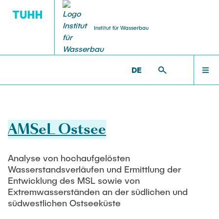
Institut für Wasserbau
DE
PUBLIKATIONEN
FORSCHUNG
INSTITUT
LEHRE
HOME
WB >
FORSCHUNG >
ABGESCHLOSSENE PROJEKTE
Mitarbeiterinnen und Mitarbeiter
Aktuelle Projekte
Lehrangebote
TORE
INSTITUT
AMSeL Ostsee
Institutsleitung
CLICCS II A5
Bachelorstudiengänge
Veröffentlichungen
Leitende wissenschaftliche Mitarbeitende
Masterstudiengänge
FORSCHUNG
Abgeschlossene Projekte
Analyse von hochaufgelösten
Gastwissenschaftler
Hamburger Wasserbauschriften
Wasserstandsverläufen und Ermittlung der
Studentische Arbeiten
Teamassistenz
Entwicklung des MSL sowie von
Software-Entwicklung
LEHRE
Ausschreibungen
Extremwasserständen an der südlichen und
Wissenschaftliche Mitarbeitende
südwestlichen Ostseeküste
bereits erstellte Arbeiten
Forschungslabor
Technisches Personal