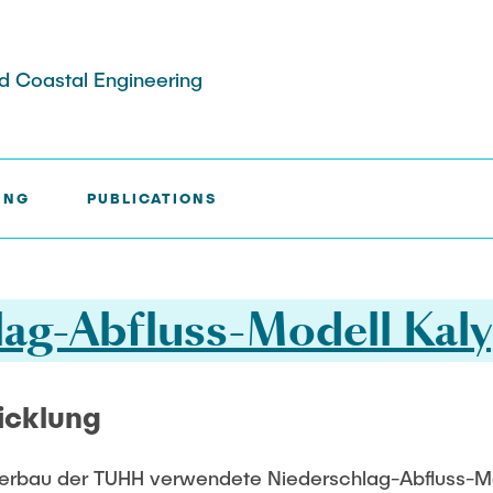
and Coastal Engineering
YPSO-NA
ING
PUBLICATIONS
nities
evelopment
e Exkursionen
chungen
Hamburger Wasserbauschrif
lag-Abfluss-Modell Ka
boratory
or
e
reppe
icklung
sserbau der TUHH verwendete Niederschlag-Abfluss-M