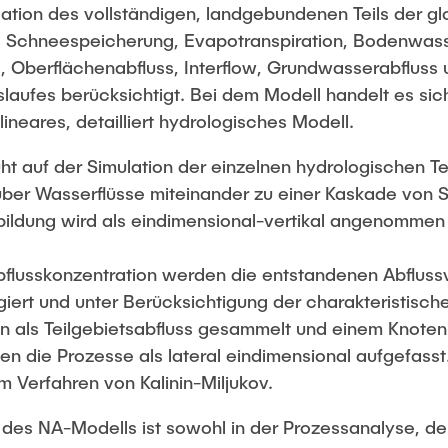
ation des vollständigen, landgebundenen Teils der gl
e Schneespeicherung, Evapotranspiration, Bodenwas
 Oberflächenabfluss, Interflow, Grundwasserabfluss 
laufes berücksichtigt. Bei dem Modell handelt es sic
lineares, detailliert hydrologisches Modell.
t auf der Simulation der einzelnen hydrologischen Te
ber Wasserflüsse miteinander zu einer Kaskade von S
sbildung wird als eindimensional-vertikal angenomme
bflusskonzentration werden die entstandenen Abfluss
iert und unter Berücksichtigung der charakteristisch
on als Teilgebietsabfluss gesammelt und einem Knote
n die Prozesse als lateral eindimensional aufgefasst
m Verfahren von Kalinin-Miljukov.
es NA-Modells ist sowohl in der Prozessanalyse, d