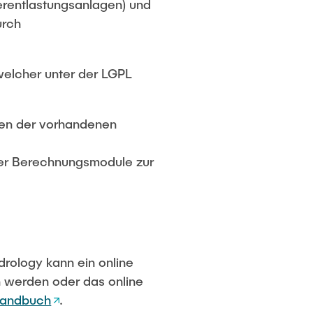
erentlastungsanlagen) und
urch
elcher unter der LGPL
ngen der vorhandenen
rter Berechnungsmodule zur
drology kann ein online
n werden oder das online
handbuch
.