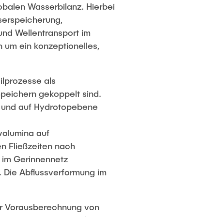
obalen Wasserbilanz. Hierbei
serspeicherung,
und Wellentransport im
h um ein konzeptionelles,
ilprozesse als
peichern gekoppelt sind.
n und auf Hydrotopebene
volumina auf
en Fließzeiten nach
n im Gerinnennetz
. Die Abflussverformung im
er Vorausberechnung von