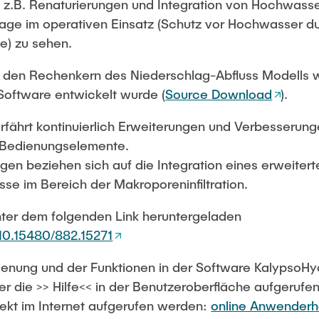
 z.B. Renaturierungen und Integration von Hochwass
ge im operativen Einsatz (Schutz vor Hochwasser d
) zu sehen.
 den Rechenkern des Niederschlag-Abfluss Modells w
Software entwickelt wurde (
Source Download
).
rfährt kontinuierlich Erweiterungen und Verbesseru
 Bedienungselemente.
ngen beziehen sich auf die Integration eines erweite
se im Bereich der Makroporeninfiltration.
ter dem folgenden Link heruntergeladen
/10.15480/882.15271
ienung und der Funktionen in der Software KalypsoHy
die >> Hilfe<< in der Benutzeroberfläche aufgerufe
kt im Internet aufgerufen werden:
online Anwender