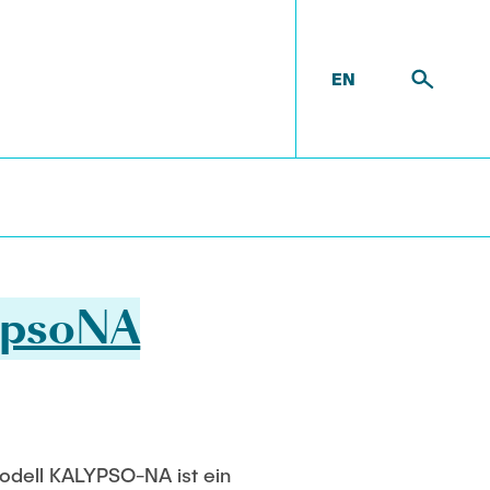
EN
ten
lypsoNA
odell KALYPSO-NA ist ein