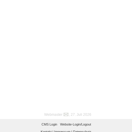
Webmaster
, 27. Juli 2026
CMS Login
Website-Login/Logout
Kontakt |
Impressum |
Datenschutz