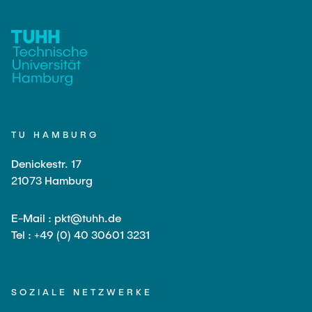
Externe Dozenten
Onlineangebot
Maschinenelemente-Demonstrationspool
Virtueller Demonstrationspool
TU HAMBURG
Virtueller Fluidtechnik-Demonstrationspool
Denickestr. 17
21073 Hamburg
E-Mail : pkt@tuhh.de
Tel : +49 (0) 40 30601 3231
SOZIALE NETZWERKE