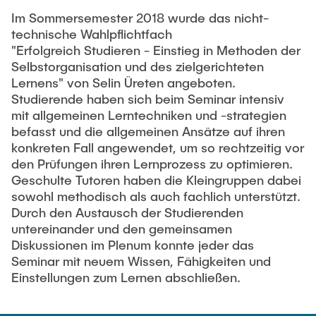
VERÖFFENTLICHUNGEN
Partner
Anwendungsfelder
Bachelor
Wissenschaftl. Veranstaltungen
Im Sommersemester 2018 wurde das nicht-
technische Wahlpflichtfach
Luftfahrt
Übersicht Konstruktionslehre
26th International Conference on Engineering Design
Kontakt
"Erfolgreich Studieren - Einstieg in Methoden der
LEHRE
(ICED27)
Maschinen- und Anlagenbau
Grundlagen der KL
Selbstorganisation und des zielgerichteten
36. DfX-Symposium 2025
Lernens" von Selin Üreten angeboten.
Medizintechnik
KL Gestalten
Studierende haben sich beim Seminar intensiv
VERANSTALTUNGEN
PAD International Summer School
Vertiefte KL
mit allgemeinen Lerntechniken und -strategien
Internationale Kooperationen
Großes Konstruktionsprojekt
befasst und die allgemeinen Ansätze auf ihren
konkreten Fall angewendet, um so rechtzeitig vor
Digitale Produktentwicklung und Leichtbau
Abgeschlossene Projekte
den Prüfungen ihren Lernprozess zu optimieren.
Geschulte Tutoren haben die Kleingruppen dabei
Master
sowohl methodisch als auch fachlich unterstützt.
Durch den Austausch der Studierenden
Fluidtechnik
untereinander und den gemeinsamen
Methoden der Produktentwicklung
Diskussionen im Plenum konnte jeder das
Seminar mit neuem Wissen, Fähigkeiten und
Leichtbaupraktikum
Einstellungen zum Lernen abschließen.
Fachlabor
NTA-Forschungskommunikation