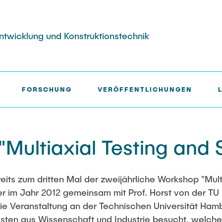
tentwicklung und Konstruktionstechnik
NG AND SIMULATION"
FORSCHUNG
VERÖFFENTLICHUNGEN
ereiche
nen
rkshops
Stellenangebote
Anwendungsfelder
Bücher & Buchbeiträge
Master
Wissenschaftl. Veranstaltun
Entwicklung
struktionslehre
g Modularisierungs-
studentische Hilfskräfte
Luftfahrt
Fluidtechnik
26th International Conference o
Multiaxial Testing and 
oduktfamilien
Engineering Design (ICED27)
er KL
Maschinen- und Anlagenbau
Methoden der Produktentwicklu
yse und
ustausch
36. DfX-Symposium 2025
Medizintechnik
Leichtbaupraktikum
nik
urierung
its zum dritten Mal der zweijährliche Workshop "Mult
PAD International Summer Schoo
Fachlabor
kshop
her im Jahr 2012 gemeinsam mit Prof. Horst von der T
smethodik
uktionsprojekt
NTA-Forschungskommunikation
ie Veranstaltung an der Technischen Universität Ha
ergreifender
ästen aus Wissenschaft und Industrie besucht, welch
duktentwicklung und