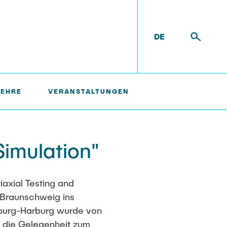
DE
LEHRE
VERANSTALTUNGEN
gen
Partner
Internationale Kooperationen
Patente
Externe Dozenten
n
Simulation"
Kontakt
Abgeschlossene Projekte
Onlineangebot
ng
Maschinenelemente-
Demonstrationspool
iaxial Testing and
l
Virtueller Demonstrationspool
U Braunschweig ins
mburg-Harburg wurde von
Virtueller Fluidtechnik-
Demonstrationspool
e die Gelegenheit zum