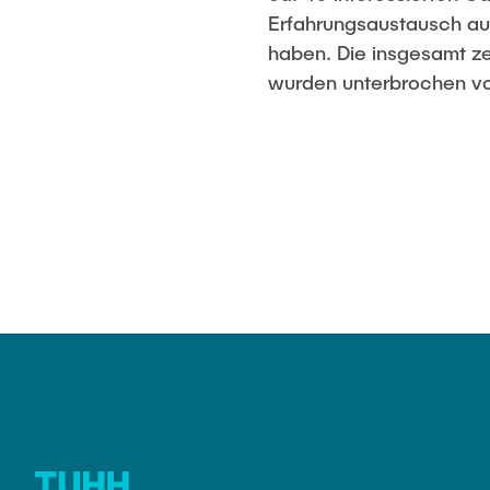
Erfahrungsa
Leichtbau
Erfahrungsaustausch au
haben. Die insgesamt z
wurden unterbrochen vo