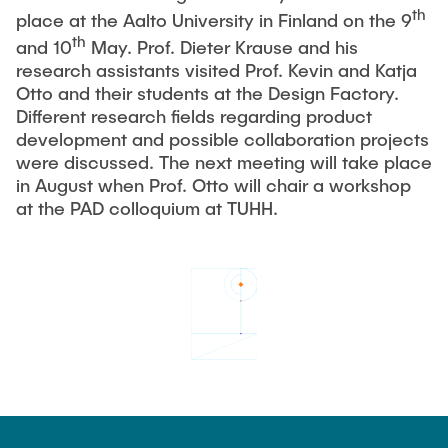
VERÖFFENTLICHUNGEN
Partner
Anwendungsfelder
Bachelor
th
place at the Aalto University in Finland on the 9
Wissenschaftl. Veranstaltungen
th
and 10
May. Prof. Dieter Krause and his
Luftfahrt
Übersicht Konstruktionslehre
26th International Conference on Engineering Design
Kontakt
research assistants visited Prof. Kevin and Katja
LEHRE
(ICED27)
Maschinen- und Anlagenbau
Grundlagen der KL
Otto and their students at the Design Factory.
Different research fields regarding product
36. DfX-Symposium 2025
Medizintechnik
KL Gestalten
development and possible collaboration projects
VERANSTALTUNGEN
PAD International Summer School
Vertiefte KL
were discussed. The next meeting will take place
Internationale Kooperationen
in August when Prof. Otto will chair a workshop
Großes Konstruktionsprojekt
at the PAD colloquium at TUHH.
Digitale Produktentwicklung und Leichtbau
Abgeschlossene Projekte
Master
Fluidtechnik
Methoden der Produktentwicklung
Leichtbaupraktikum
Fachlabor
NTA-Forschungskommunikation