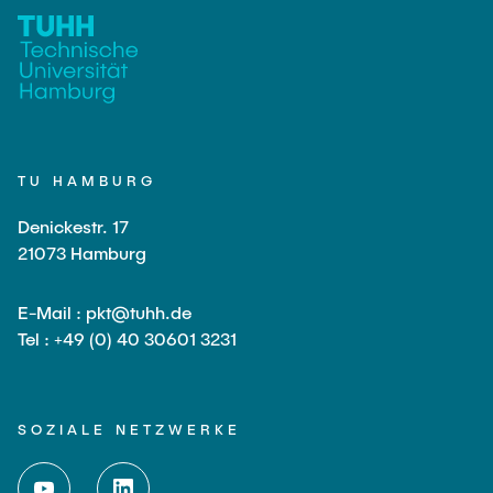
Externe Dozenten
Onlineangebot
Maschinenelemente-Demonstrationspool
TU HAMBURG
Virtueller Demonstrationspool
Denickestr. 17
Virtueller Fluidtechnik-Demonstrationspool
21073 Hamburg
E-Mail : pkt@tuhh.de
Tel : +49 (0) 40 30601 3231
SOZIALE NETZWERKE