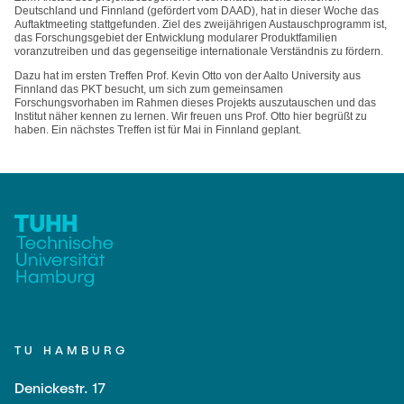
VERÖFFENTLICHUNGEN
Partner
Anwendungsfelder
Bachelor
Deutschland und Finnland (gefördert vom DAAD), hat in dieser Woche das
Wissenschaftl. Veranstaltungen
Auftaktmeeting stattgefunden. Ziel des zweijährigen Austauschprogramm ist,
das Forschungsgebiet der Entwicklung modularer Produktfamilien
Luftfahrt
Übersicht Konstruktionslehre
voranzutreiben und das gegenseitige internationale Verständnis zu fördern.
26th International Conference on Engineering Design
Kontakt
LEHRE
(ICED27)
Maschinen- und Anlagenbau
Grundlagen der KL
Dazu hat im ersten Treffen Prof. Kevin Otto von der Aalto University aus
Finnland das PKT besucht, um sich zum gemeinsamen
36. DfX-Symposium 2025
Medizintechnik
KL Gestalten
Forschungsvorhaben im Rahmen dieses Projekts auszutauschen und das
Institut näher kennen zu lernen. Wir freuen uns Prof. Otto hier begrüßt zu
haben. Ein nächstes Treffen ist für Mai in Finnland geplant.
VERANSTALTUNGEN
PAD International Summer School
Vertiefte KL
Internationale Kooperationen
Großes Konstruktionsprojekt
Digitale Produktentwicklung und Leichtbau
Abgeschlossene Projekte
Master
Fluidtechnik
Methoden der Produktentwicklung
Leichtbaupraktikum
TU HAMBURG
Fachlabor
Denickestr. 17
NTA-Forschungskommunikation