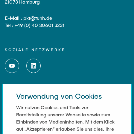
21073 Hamburg
Externe Dozenten
E-Mail : pkt@tuhh.de
Tel : +49 (0) 40 30601 3231
Onlineangebot
Maschinenelemente-Demonstrationspool
SOZIALE NETZWERKE
Virtueller Demonstrationspool
Virtueller Fluidtechnik-Demonstrationspool
WEITERFÜHRENDE LINKS
Verwendung von Cookies
Impressum
Wir nutzen Cookies und Tools zur
Bereitstellung unserer Webseite sowie zum
Kontakt
Einbinden von Medieninhalten. Mit dem Klick
auf „Akzeptieren“ erlauben Sie uns dies. Ihre
Cookie Settings