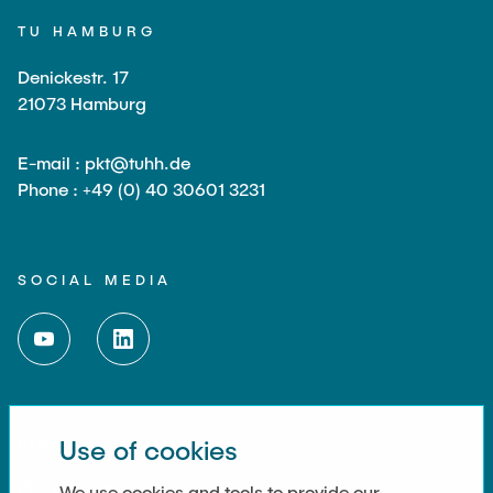
TU HAMBURG
Denickestr. 17
21073 Hamburg
E-mail : pkt@tuhh.de
Phone : +49 (0) 40 30601 3231
SOCIAL MEDIA
LINKS
Use of cookies
Imprint
We use cookies and tools to provide our