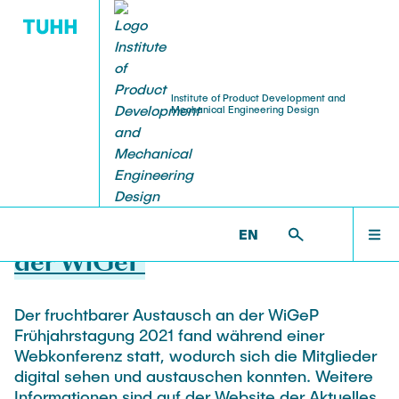
Institute of Product Development and
Mechanical Engineering Design
PUBLICATIONS
WORKSHOPS
EDUCATION
RESEARCH
INSTITUTE
HOME
PKT >
ACTIVITIES
25.03.2021
Equipment
Overview
Publications
Lehre: Übersicht
Overview
INSTITUTE
Digitale Frühjahrstagung 2021
EN
Staff
Projektübersicht
Dissertations
Student theses
Workshops
der WiGeP
ACTIVITIES
Alumni
Ongoing theses
Workshop on Modularization Methods
Research Domains
Books & Book Contributions
Der fruchtbarer Austausch an der WiGeP
Accomplished theses
Sharing experience in Product Structuring
Vacancies
Modular Product Families
Frühjahrstagung 2021 fand während einer
RESEARCH
Workshop on construction methodologies
Patents
Webkonferenz statt, wodurch sich die Mitglieder
Coordinated Study Programs
student staff
Structural Analysis and Testing
Series of Workshops-failure management
digital sehen und austauschen konnten. Weitere
Informationen sind auf der Website der Aktuelles