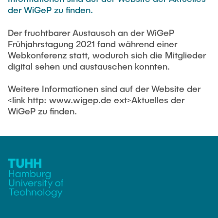
PUBLICATIONS
Partners
Fields of Application
Bachelor
der WiGeP zu finden.
Scientific Events
Aviation
26th International Conference on Engineering Design
Contact
Master
Der fruchtbarer Austausch an der WiGeP
EDUCATION
(ICED27)
Mechanical and Plant Engineering
Frühjahrstagung 2021 fand während einer
Lightweight Practical Design Course
Webkonferenz statt, wodurch sich die Mitglieder
36. DfX-Symposium 2025
Medical Technology
digital sehen und austauschen konnten.
NTA-Forschungskommunikation
WORKSHOPS
PAD International Summer School
International Cooperations
Weitere Informationen sind auf der Website der
External lecturers
<link http: www.wigep.de ext>Aktuelles der
Finished projects
WiGeP zu finden.
Onlineangebot
Machine Elements - Demonstrationpool
Virtueller Demonstrationspool
Virtueller Fluidtechnik-Demonstrationspool