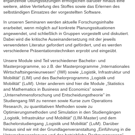
ergänzende Übungssitzungen ermöglichen darüber hinaus eine
weitere, aktive Vertiefung des Stoffes sowie das Erlernen des
selbständigen Einsatzes der vorgestellten Software.
In unseren Seminaren werden aktuelle Forschungsinhalte
erarbeitet, wenn möglich auf konkrete Planungssituationen
angewendet, und schließlich in Gruppen vorgestellt und diskutiert.
Dabei wird die kritische Auseinandersetzung mit der jeweils
verwendeten Literatur gefordert und gefördert, und es werden
verschiedene Präsentationstechniken erprobt und eingeübt.
Unsere Module sind Teil verschiedener Bachelor- und
Masterprogramme, so z.B. der Masterprogramme „Internationales
Wirtschaftsingenieurwesen“ (IWI) sowie „Logistik, Infrastruktur und
Mobilität“ (LIM) und des Bachelorprogramms „Logistik und
Mobilität“ (LuM). Unter anderem sind hier die Module „Statistics
and Mathematics in Business and Economics” sowie
„Unternehmensforschung und Entscheidungstheorie" im
Studiengang IWI zu nennen sowie Kurse zum Operations
Research, zu quantitativen Methoden sowie zu
Optimierungsmethoden und Simulation in den Studiengängen
„Logistik, Infrastruktur und Mobilität" (LIM-Master) und dem
Bachelorstudiengang „Logistik und Mobilität" (LuM). Darüber
hinaus sind wir mit der Grundlagenveranstaltung „Einführung in die