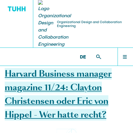
Organizational Design and Collaboration
Engineering
LEHRE UND ABSCHLUSSARBEITEN
PUBLIKATIONEN
FORSCHUNG
TEAM
WILLKOMMEN
ODCE >
NEUIGKEITEN
DE
17.10.2024
Prof. Dr. Tim Schweisfurth
Lehre
Verteilte und kollaborative Innovation
Wissenschaftliche Publikationen
NEUIGKEITEN
Harvard Business manager
Birgit Grabi
Abschlussarbeiten
Kreativität, Ideengenerierung und
Medien & Presse
magazine 11/24: Clayton
Ideenbewertung
TEAM
Christensen oder Eric von
Harold Gamero
Digitale und technologiegetriebene Innovation
Hippel - Wer hatte recht?
LEHRE UND ABSCHLUSSARBEITEN
Vivien Kleinow
Melanie Bock