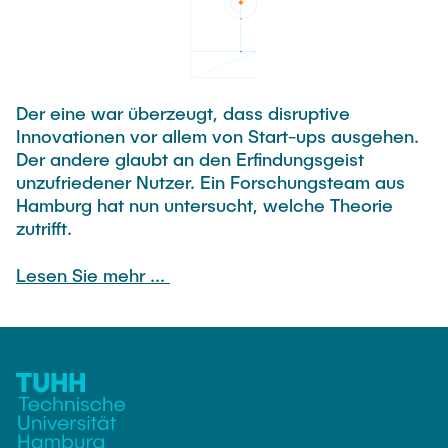
FORSCHUNG
Lia Gerdes
PUBLIKATIONEN
Beatrice Landefeld
Der eine war überzeugt, dass disruptive
Innovationen vor allem von Start-ups ausgehen.
INNOVATIONSFORMATE FÜR UNTERNEHMEN
Der andere glaubt an den Erfindungsgeist
unzufriedener Nutzer. Ein Forschungsteam aus
Hamburg hat nun untersucht, welche Theorie
STIFTER
zutrifft.
Lesen Sie mehr ...
CONTACT
INTRANET LOGIN/LOGOUT