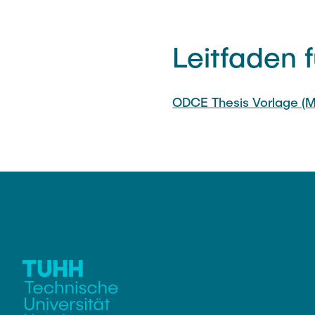
Melanie Bock
Lia Gerdes
Leitfaden 
Beatrice Landefeld
ODCE Thesis Vorlage (M