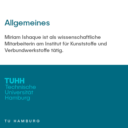
Jobs
Allgemeines
Ehemalige
Miriam Ishaque ist als wissenschaftliche
Mitarbeiterin am Institut für Kunststoffe und
Verbundwerkstoffe tätig.
TU HAMBURG