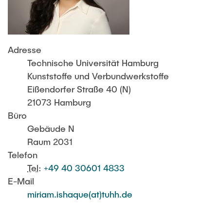
DIENSTLEISTUNGEN
Weiteres
Annette Hinrichsen
Aktivitäten
Thermische Analyse
Miriam Ishaque
KONTAKT
Auslandsstudium
Julius Jacobs
Adresse
Rheologische Analyse
Leistungsbescheinigung, BAföG
Julian Karsten
Technische Universität Hamburg
Master Materialwissenschaft
Jan-Philipp Kruse
Kunststoffe und Verbundwerkstoffe
Mikroskopie
Eißendorfer Straße 40 (N)
Dr.-Ing. Janina Mittelhaus
21073 Hamburg
CVD-Prozesstechnik
Marcel Neubacher
Büro
Fabian Riebesehl
Gebäude N
Simulation
Raum 2031
Christiane Roller
Telefon
Phil Röttger
Tel
:
+49 40 30601 4833
Farida Touni
E-Mail
miriam.ishaque(at)tuhh.de
Partner