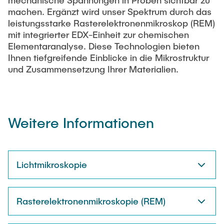
mechanische Spannungen in Proben sichtbar zu
DIENSTLEISTUNGEN
Weiteres
Annette Hinrichsen
machen. Ergänzt wird unser Spektrum durch das
leistungsstarke Rasterelektronenmikroskop (REM)
Aktivitäten
Thermische Analyse
Miriam Ishaque
mit integrierter EDX-Einheit zur chemischen
KONTAKT
Auslandsstudium
Julius Jacobs
Elementaranalyse. Diese Technologien bieten
Rheologische Analyse
Ihnen tiefgreifende Einblicke in die Mikrostruktur
Leistungsbescheinigung, BAföG
Julian Karsten
und Zusammensetzung Ihrer Materialien.
Master Materialwissenschaft
Jan-Philipp Kruse
Mikroskopie
Dr.-Ing. Janina Mittelhaus
CVD-Prozesstechnik
Marcel Neubacher
Weitere Informationen
Fabian Riebesehl
Simulation
Christiane Roller
Phil Röttger
Lichtmikroskopie
Farida Touni
Rasterelektronenmikroskopie (REM)
Partner