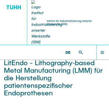
Institut für Industrialisierung smarter
Werkstoffe (ISM)
MITARBEITENDE
FORSCHUNG
WILLKOMMEN
ISM >
FORSCHUNG >
LITENDO
DE
Webmaster
BlueMat
MITARBEITENDE
LitEndo - Lithography‐based
BRAVE
Metal Manufacturing (LMM) für
FORSCHUNG
die Herstellung
FlexMat3D
patientenspezifischer
Endoprothesen
STUDENTISCHE ARBEITEN
GENSPIN
KoPro-VR