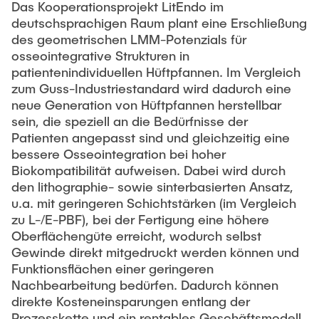
Das Kooperationsprojekt LitEndo im
deutschsprachigen Raum plant eine Erschließung
LitEndo
des geometrischen LMM-Potenzials für
osseointegrative Strukturen in
patientenindividuellen Hüftpfannen. Im Vergleich
LuMEX-HT
zum Guss-Industriestandard wird dadurch eine
neue Generation von Hüftpfannen herstellbar
ILSC-APP
sein, die speziell an die Bedürfnisse der
Patienten angepasst sind und gleichzeitig eine
bessere Osseointegration bei hoher
SFB1615 “SMART Reactors”
Biokompatibilität aufweisen. Dabei wird durch
den lithographie- sowie sinterbasierten Ansatz,
u.a. mit geringeren Schichtstärken (im Vergleich
zu L-/E-PBF), bei der Fertigung eine höhere
Oberflächengüte erreicht, wodurch selbst
Gewinde direkt mitgedruckt werden können und
Funktionsflächen einer geringeren
Nachbearbeitung bedürfen. Dadurch können
direkte Kosteneinsparungen entlang der
Prozesskette und ein rentables Geschäftsmodell