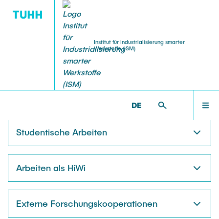
Institut für Industrialisierung smarter
Werkstoffe (ISM)
MITARBEITENDE
FORSCHUNG
WILLKOMMEN
ISM >
STUDENTISCHE ARBEITEN
DE
Webmaster
BlueMat
MITARBEITENDE
Studentische Arbeiten
BRAVE
FORSCHUNG
FlexMat3D
Arbeiten als HiWi
STUDENTISCHE ARBEITEN
GENSPIN
Externe Forschungskooperationen
KoPro-VR