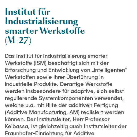
Institut für
LitEndo
Industrialisierung
smarter Werkstoffe
LuMEX-HT
(M-27)
ILSC-APP
Das Institut für Industrialisierung smarter
Werkstoffe (ISM) beschäftigt sich mit der
SFB1615 “SMART Reactors”
Erforschung und Entwicklung von „intelligenten“
Werkstoffen sowie ihrer Überführung in
industrielle Produkte. Derartige Werkstoffe
werden insbesondere für adaptive, sich selbst
regulierende Systemkomponenten verwendet,
welche u.a. mit Hilfe der additiven Fertigung
(Additive Manufacturing, AM) realisiert werden
können. Der Institutsleiter, Herr Professor
Kelbassa, ist gleichzeitig auch Institutsleiter der
Fraunhofer-Einrichtung für Additive