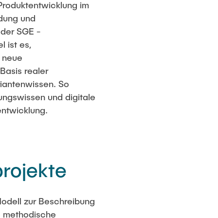
 Produktentwicklung im
ndung und
 der SGE -
 ist es,
, neue
Basis realer
iantenwissen. So
ungswissen und digitale
entwicklung.
rojekte
Modell zur Beschreibung
e methodische