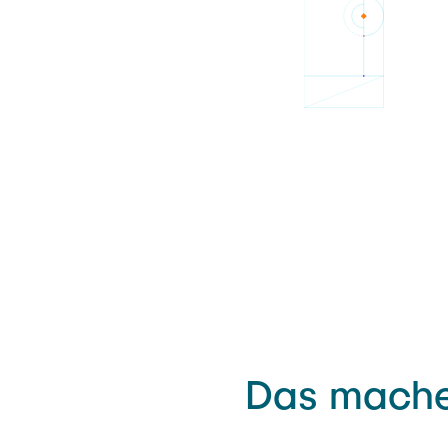
Aufgekündigte Module
NaPe – Susta
development
NTA - Scienti
SMS – Smart
Das mache