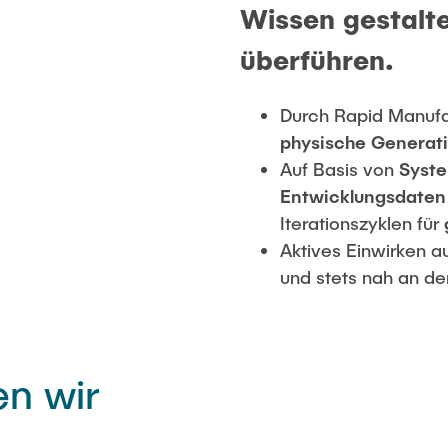
Wissen gestalt
inable product
überführen.
fic Discourse
 Machinesystems
Durch Rapid Manufac
physische Generat
Auf Basis von
Syst
Entwicklungsdaten
Iterationszyklen für
Aktives Einwirken a
und stets nah an d
n wir