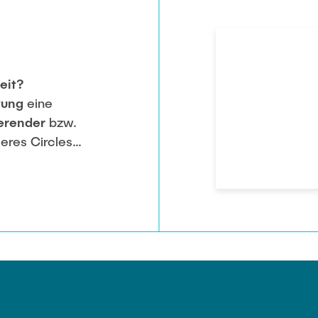
eit?
tung
eine
ierender
bzw.
seres Circles
usch!
ekt
an unseren