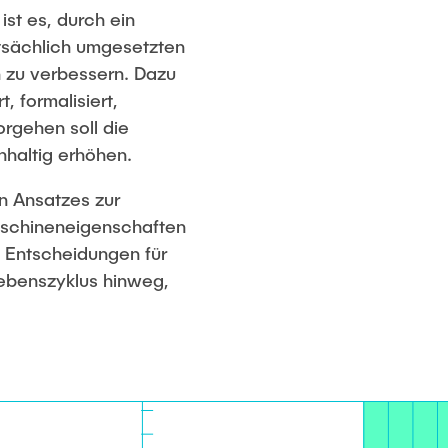
st es, durch ein
tsächlich umgesetzten
n zu verbessern. Dazu
t, formalisiert,
orgehen soll die
hhaltig erhöhen.
n Ansatzes zur
aschineneigenschaften
te Entscheidungen für
ebenszyklus hinweg,