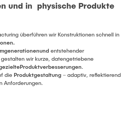
en und in physische Produkte
turing überführen wir Konstruktionen schnell in
ionen.
emgenerationen
und
entstehender
gestalten wir kurze, datengetriebene
gezielte
Produktverbesserungen
.
uf die
Produktgestaltung
– adaptiv, reflektierend
en Anforderungen.