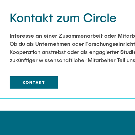
Kontakt zum Circle
Interesse an einer Zusammenarbeit oder Mitarb
Ob du als
Unternehmen
oder
Forschungseinrich
Kooperation anstrebst oder als engagierter
Stud
zukünftiger wissenschaftlicher Mitarbeiter Teil un
werden möchtest – wir freuen uns auf den Austa
Bei Fragen oder Interesse
wende dich gerne dir
KONTAKT
Circle Lead
Pascal Kull.