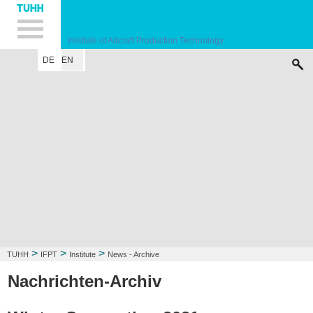
Hauptnavigation
Unternavigation
Inhalt
Suche
Institute of Aircraft Production Technology
DE
EN
INSTITUTE
RESEARCH FIELD
LECTURE
CONTACT
>
>
>
TUHH
IFPT
Institute
News - Archive
Nachrichten-Archiv