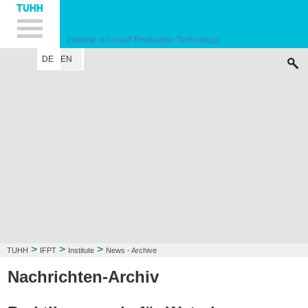
Hauptnavigation
Unternavigation
Inhalt
Suche
Institute of Aircraft Production Technology
DE
EN
INSTITUTE
RESEARCH FIELD
LECTURE
CONTACT
>
>
>
TUHH
IFPT
Institute
News - Archive
Nachrichten-Archiv