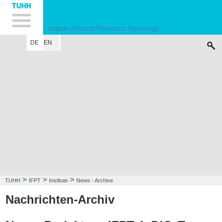
Hauptnavigation
Unternavigation
Inhalt
Suche
Institute of Aircraft Production Technology
DE
EN
INSTITUTE
RESEARCH FIELD
LECTURE
CONTACT
>
>
>
TUHH
IFPT
Institute
News - Archive
Nachrichten-Archiv