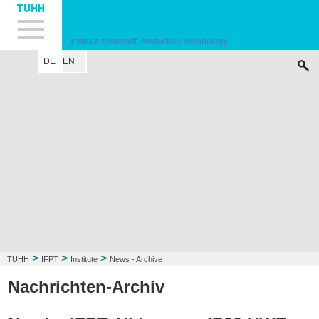
Hauptnavigation
Unternavigation
Inhalt
Suche
Institute of Aircraft Production Technology
DE
EN
INSTITUTE
RESEARCH FIELD
LECTURE
CONTACT
>
>
>
TUHH
IFPT
Institute
News - Archive
Nachrichten-Archiv