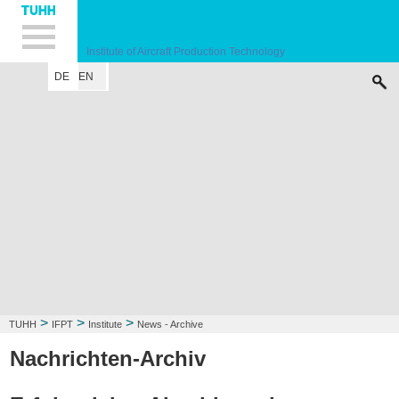
Hauptnavigation
Unternavigation
Inhalt
Suche
Institute of Aircraft Production Technology
DE
EN
INSTITUTE
RESEARCH FIELD
LECTURE
CONTACT
>
>
>
TUHH
IFPT
Institute
News - Archive
Nachrichten-Archiv