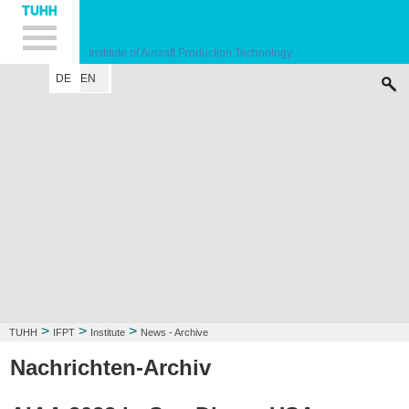
Hauptnavigation
Unternavigation
Inhalt
Suche
Institute of Aircraft Production Technology
DE
EN
INSTITUTE
RESEARCH FIELD
LECTURE
CONTACT
>
>
>
TUHH
IFPT
Institute
News - Archive
Nachrichten-Archiv