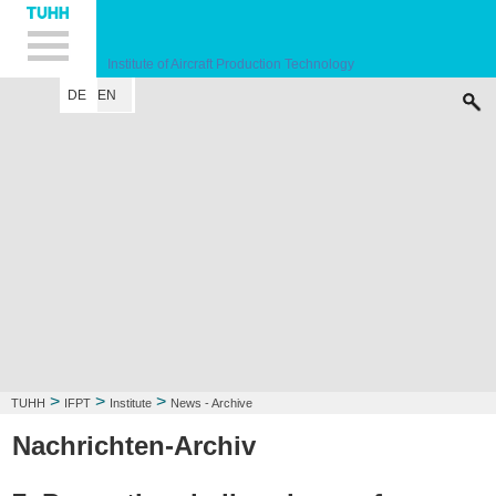
Hauptnavigation
Unternavigation
Inhalt
Suche
Institute of Aircraft Production Technology
DE
EN
INSTITUTE
RESEARCH FIELD
LECTURE
CONTACT
>
>
>
TUHH
IFPT
Institute
News - Archive
Nachrichten-Archiv