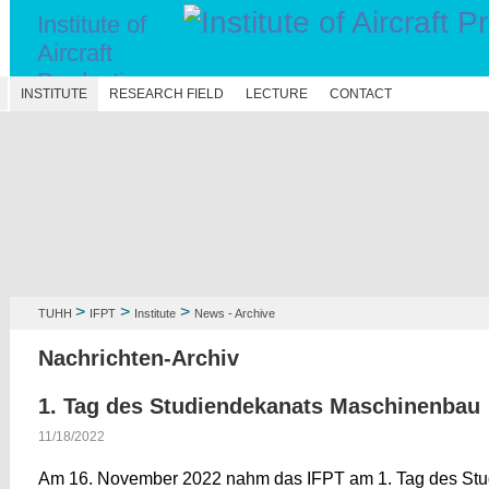
Institute of
Aircraft
Production
N
INSTITUTE
RESEARCH FIELD
LECTURE
CONTACT
Technology
>
>
>
TUHH
IFPT
Institute
News - Archive
Nachrichten-Archiv
1. Tag des Studiendekanats Maschinenbau
11/18/2022
Am 16. November 2022 nahm das IFPT am 1. Tag des Stud