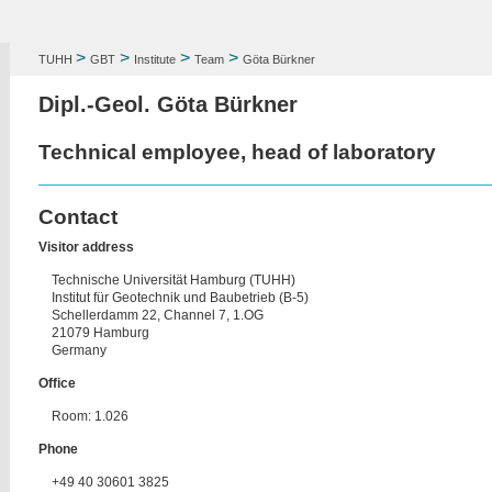
>
>
>
>
TUHH
GBT
Institute
Team
Göta Bürkner
Dipl.-Geol. Göta Bürkner
Technical employee, head of laboratory
Contact
Visitor address
Technische Universität Hamburg (TUHH)
Institut für Geotechnik und Baubetrieb (B-5)
Schellerdamm 22, Channel 7, 1.OG
21079 Hamburg
Germany
Office
Room: 1.026
Phone
+49 40 30601 3825