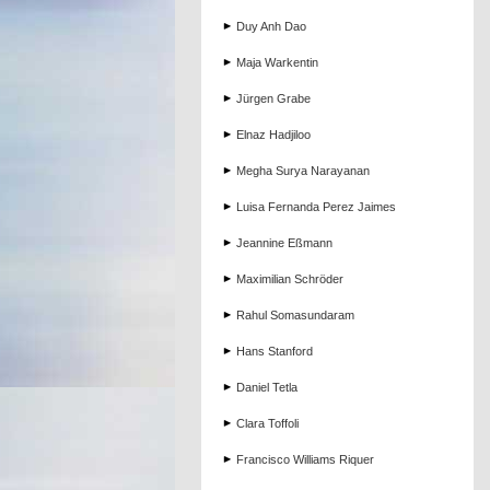
Duy Anh Dao
Maja Warkentin
Jürgen Grabe
Elnaz Hadjiloo
Megha Surya Narayanan
Luisa Fernanda Perez Jaimes
Jeannine Eßmann
Maximilian Schröder
Rahul Somasundaram
Hans Stanford
Daniel Tetla
Clara Toffoli
Francisco Williams Riquer