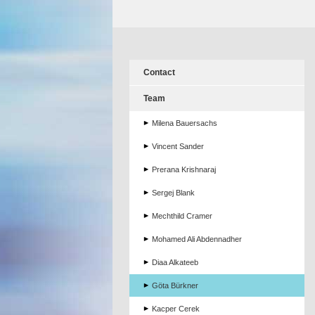
Contact
Team
Milena Bauersachs
Vincent Sander
Prerana Krishnaraj
Sergej Blank
Mechthild Cramer
Mohamed Ali Abdennadher
Diaa Alkateeb
Göta Bürkner
Kacper Cerek