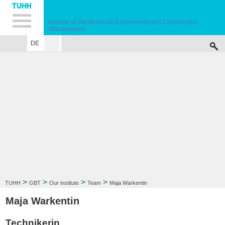
Hauptnavigation
Unternavigation
Inhalt
Suche
Institute of Geotechnical Engineering and Construction
Management
DE
OUR INSTITUTE
TEACHINGS
RESEARCH
PUBLICATIONS
SERVI
>
>
>
>
TUHH
GBT
Our institute
Team
Maja Warkentin
Maja Warkentin
Technikerin