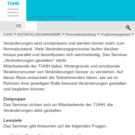
Hauptnavigation
Unternavigation
Inhalt
Suche
ENTWICKLUNGSAKADEMIE
DE
PERSONALENTWICKLUNG
TEAM UND VERNETZUNG
KULTUREN
>
>
>
>
TUHH
ENTWICKLUNGSAKADEMIE
Personalentwicklung
Projektmanagement
Veränderungen gestalten
Veränderungen sind omnipräsent und werden immer mehr zum
Normalzustand. Viele Veränderungsprozesse laufen darüber
hinaus parallel und beeinflussen sich wechselseitig. Das Seminar
„Veränderungen gestalten“ stärkt
Mitarbeitende der TUHH dabei, Hintergründe und emotionale
Reaktionsmuster von Veränderungen besser zu verstehen. Auf
dieser Basis entwickeln die Teilnehmenden Ideen, wie sie im
Rahmen ihrer jeweiligen Rolle bewusst Veränderungen gestalten
und begleiten können.
Zielgruppe
Das Seminar richten sich an Mitarbeitende der TUHH, die
Veränderungen aktiv gestalten.
Lernziele
Das Seminar gibt Antworten auf die folgenden Fragen: