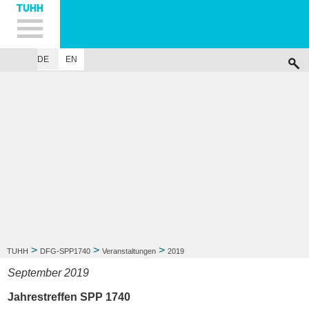
Hauptnavigation
Unternavigation
Inhalt
Suche
DE
EN
SPP 1740
PROJEKTE
MITARBEITER
VERANSTALTUNGEN
PUBL
>
>
>
TUHH
DFG-SPP1740
Veranstaltungen
2019
September 2019
Jahrestreffen SPP 1740