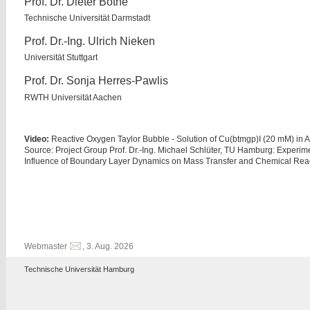
Prof. Dr. Dieter Bothe
Technische Universität Darmstadt
Prof. Dr.-Ing. Ulrich Nieken
Universität Stuttgart
Prof. Dr. Sonja Herres-Pawlis
RWTH Universität Aachen
Video:
Reactive Oxygen Taylor Bubble - Solution of Cu(btmgp)I (20 mM) in Ac
Source: Project Group Prof. Dr.-Ing. Michael Schlüter, TU Hamburg: Experime
Influence of Boundary Layer Dynamics on Mass Transfer and Chemical Reac
Webmaster
, 3. Aug. 2026
Technische Universität Hamburg