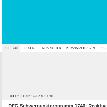
N
SPP 1740
PROJEKTE
MITARBEITER
VERANSTALTUNGEN
PUBL
>
>
TUHH
DFG-SPP1740
SPP 1740
DFG Schwerpunktprogramm 1740: Reaktiv