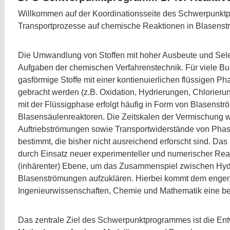
Willkommen auf der Koordinationsseite des Schwerpunktp
Transportprozesse auf chemische Reaktionen in Blasens
Die Umwandlung von Stoffen mit hoher Ausbeute und Selekt
Aufgaben der chemischen Verfahrenstechnik. Für viele B
gasförmige Stoffe mit einer kontienuierlichen flüssigen P
gebracht werden (z.B. Oxidation, Hydrierungen, Chlorier
mit der Flüssigphase erfolgt häufig in Form von Blasenstr
Blasensäulenreaktoren. Die Zeitskalen der Vermischung w
Auftriebströmungen sowie Transportwiderstände von Pha
bestimmt, die bisher nicht ausreichend erforscht sind. D
durch Einsatz neuer experimenteller und numerischer Rea
(inhärenter) Ebene, um das Zusammenspiel zwischen Hyd
Blasenströmungen aufzuklären. Hierbei kommt dem eng
Ingenieurwissenschaften, Chemie und Mathematik eine b
Das zentrale Ziel des Schwerpunktprogrammes ist die Ent