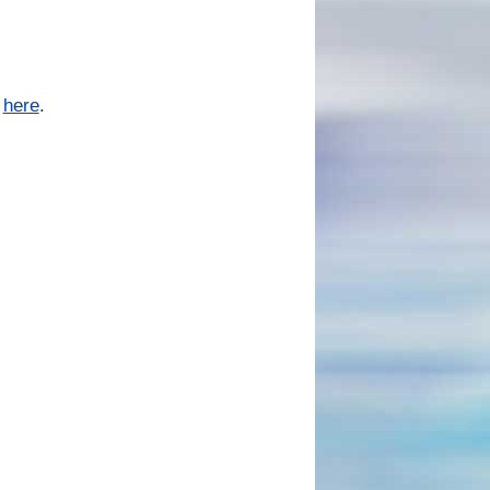
s
here
.