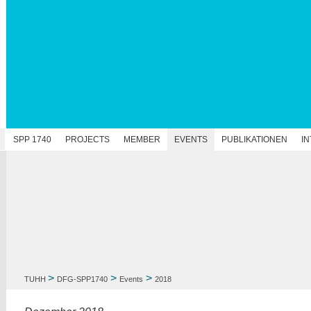
N
SPP 1740
PROJECTS
MEMBER
EVENTS
PUBLIKATIONEN
I
>
>
>
TUHH
DFG-SPP1740
Events
2018