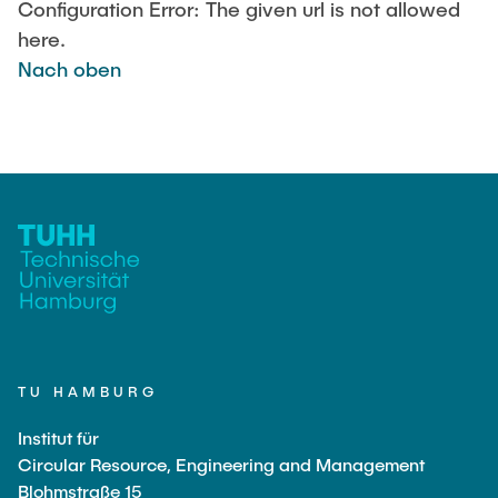
LEHRE
Aktuelle Projekte
Configuration Error: The given url is not allowed
here.
Abgeschlossene Projekte
Nach oben
Projekt Highlights
JOBS
Publikationen
KONTAKT
Partner
INTRANET
Ausstattung
Labor
Technikum
TU HAMBURG
Institut für
Circular Resource, Engineering and Management
Blohmstraße 15