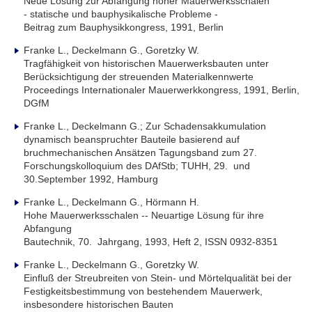
Neue Lösung zur Abfangung hoher Mauerwerksschalen
- statische und bauphysikalische Probleme -
Beitrag zum Bauphysikkongress, 1991, Berlin
Franke L., Deckelmann G., Goretzky W.
Tragfähigkeit von historischen Mauerwerksbauten unter
Berücksichtigung der streuenden Materialkennwerte
Proceedings Internationaler Mauerwerkkongress, 1991, Berlin,
DGfM
Franke L., Deckelmann G.; Zur Schadensakkumulation
dynamisch beanspruchter Bauteile basierend auf
bruchmechanischen Ansätzen Tagungsband zum 27.
Forschungskolloquium des DAfStb; TUHH, 29. und
30.September 1992, Hamburg
Franke L., Deckelmann G., Hörmann H.
Hohe Mauerwerksschalen -- Neuartige Lösung für ihre
Abfangung
Bautechnik, 70. Jahrgang, 1993, Heft 2, ISSN 0932-8351
Franke L., Deckelmann G., Goretzky W.
Einfluß der Streubreiten von Stein- und Mörtelqualität bei der
Festigkeitsbestimmung von bestehendem Mauerwerk,
insbesondere historischen Bauten