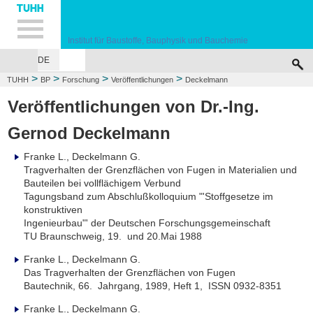
Hauptnavigation
Unternavigation
Inhalt
Suche
Institut für Baustoffe, Bauphysik und Bauchemie
DE
HOME
INSTITUT
FORSCHUNG
LEHRE
DIENSTLEISTUNGEN
PRÜ
>
>
>
>
TUHH
BP
Forschung
Veröffentlichungen
Deckelmann
Veröffentlichungen von Dr.-Ing.
Gernod Deckelmann
Franke L., Deckelmann G.
Tragverhalten der Grenzflächen von Fugen in Materialien und
Bauteilen bei vollflächigem Verbund
Tagungsband zum Abschlußkolloquium "'Stoffgesetze im
konstruktiven
Ingenieurbau"' der Deutschen Forschungsgemeinschaft
TU Braunschweig, 19. und 20.Mai 1988
Franke L., Deckelmann G.
Das Tragverhalten der Grenzflächen von Fugen
Bautechnik, 66. Jahrgang, 1989, Heft 1, ISSN 0932-8351
Franke L., Deckelmann G.