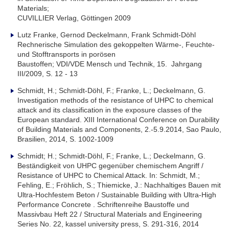
Materials;
CUVILLIER Verlag, Göttingen 2009
Lutz Franke, Gernod Deckelmann, Frank Schmidt-Döhl
Rechnerische Simulation des gekoppelten Wärme-, Feuchte-
und Stofftransports in porösen
Baustoffen; VDI/VDE Mensch und Technik, 15. Jahrgang
III/2009, S. 12 - 13
Schmidt, H.; Schmidt-Döhl, F.; Franke, L.; Deckelmann, G.
Investigation methods of the resistance of UHPC to chemical
attack and its classification in the exposure classes of the
European standard. XIII International Conference on Durability
of Building Materials and Components, 2.-5.9.2014, Sao Paulo,
Brasilien, 2014, S. 1002-1009
Schmidt; H.; Schmidt-Döhl, F.; Franke, L.; Deckelmann, G.
Beständigkeit von UHPC gegenüber chemischem Angriff /
Resistance of UHPC to Chemical Attack. In: Schmidt, M.;
Fehling, E.; Fröhlich, S.; Thiemicke, J.: Nachhaltiges Bauen mit
Ultra-Hochfestem Beton / Sustainable Building with Ultra-High
Performance Concrete . Schriftenreihe Baustoffe und
Massivbau Heft 22 / Structural Materials and Engineering
Series No. 22, kassel university press, S. 291-316, 2014