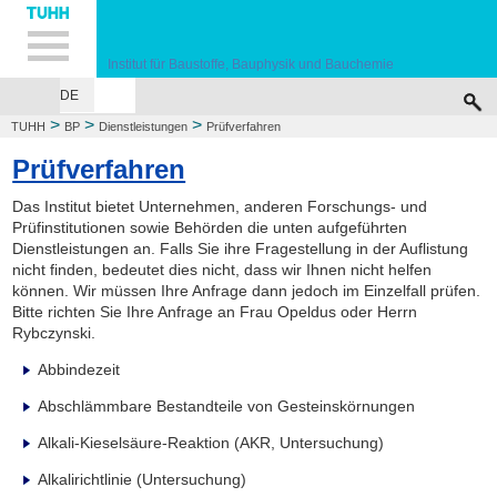
Hauptnavigation
Unternavigation
Inhalt
Suche
Institut für Baustoffe, Bauphysik und Bauchemie
DE
HOME
INSTITUT
FORSCHUNG
LEHRE
DIENSTLEISTUNGEN
PRÜ
>
>
>
TUHH
BP
Dienstleistungen
Prüfverfahren
Prüfverfahren
Das Institut bietet Unternehmen, anderen Forschungs- und
Prüfinstitutionen sowie Behörden die unten aufgeführten
Dienstleistungen an. Falls Sie ihre Fragestellung in der Auflistung
nicht finden, bedeutet dies nicht, dass wir Ihnen nicht helfen
können. Wir müssen Ihre Anfrage dann jedoch im Einzelfall prüfen.
Bitte richten Sie Ihre Anfrage an Frau Opeldus oder Herrn
Rybczynski.
Abbindezeit
Abschlämmbare Bestandteile von Gesteinskörnungen
Alkali-Kieselsäure-Reaktion (AKR, Untersuchung)
Alkalirichtlinie (Untersuchung)