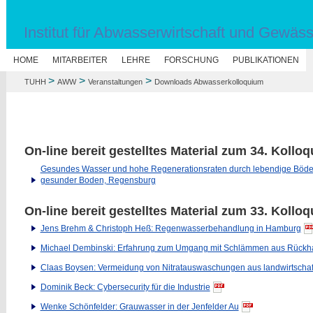
Institut für Abwasserwirtschaft und Gewäs
N
HOME
MITARBEITER
LEHRE
FORSCHUNG
PUBLIKATIONEN
>
>
>
TUHH
AWW
Veranstaltungen
Downloads Abwasserkolloquium
On-line bereit gestelltes Material zum 34. Koll
Gesundes Wasser und hohe Regenerationsraten durch lebendige Böden
gesunder Boden, Regensburg
On-line bereit gestelltes Material zum 33. Koll
Jens Brehm & Christoph Heß: Regenwasserbehandlung in Hamburg
Michael Dembinski: Erfahrung zum Umgang mit Schlämmen aus Rückh
Claas Boysen: Vermeidung von Nitratauswaschungen aus landwirtscha
Dominik Beck: Cybersecurity für die Industrie
Wenke Schönfelder: Grauwasser in der Jenfelder Au