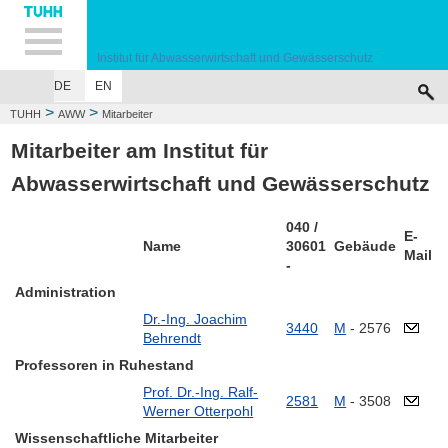
Hauptnavigation
Unternavigation
Inhalt
Suche
Institut für Abwasserwirtschaft und Gewässerschutz
DE
EN
HOME
MITARBEITER
LEHRE
FORSCHUNG
PUBLIKATIONEN
VE
>
>
TUHH
AWW
Mitarbeiter
Mitarbeiter am Institut für
Abwasserwirtschaft und Gewässerschutz
040 /
E-
Name
30601
Gebäude
Mail
-
Administration
Dr.-Ing. Joachim
3440
M
- 2576
Behrendt
Professoren in Ruhestand
Prof. Dr.-Ing. Ralf-
2581
M
- 3508
Werner Otterpohl
Wissenschaftliche Mitarbeiter